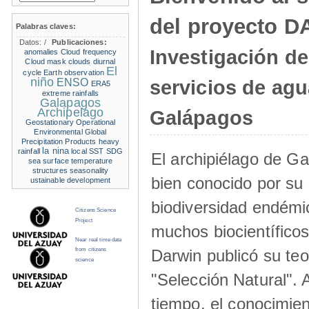
del proyecto 
Palabras claves:
Datos:
/
Publicaciones:
Investigación de
anomalies
Cloud frequency
Cloud mask
clouds
diurnal
El
cycle
Earth observation
niño
ENSO
servicios de agu
ERA5
extreme rainfalls
Galapagos
Archipelago
Galápagos
Geostationary Operational
Environmental
Global
Precipitation Products
heavy
la nina
rainfall
local SST
SDG
El archipiélago de G
sea surface temperature
structures
seasonality
bien conocido por su 
ustainable development
biodiversidad endémic
Citizens Science
Project
muchos biocientífico
Near real time data
Darwin publicó su teo
from citizens
science
"Selección Natural".
tiempo, el conocimien