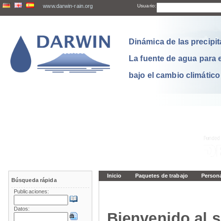
www.darwin-rain.org
Usuario:
Dinámica de las precipit
La fuente de agua para 
bajo el cambio climático
Inicio
Paquetes de trabajo
Person
Búsqueda rápida
Publicaciones:
Datos:
Bienvenido al s