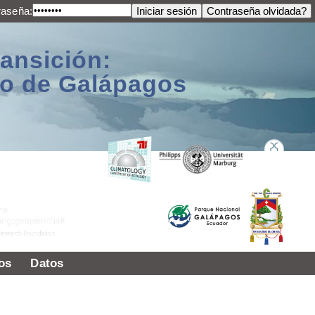
raseña:
ransición:
ago de Galápagos
os
Datos