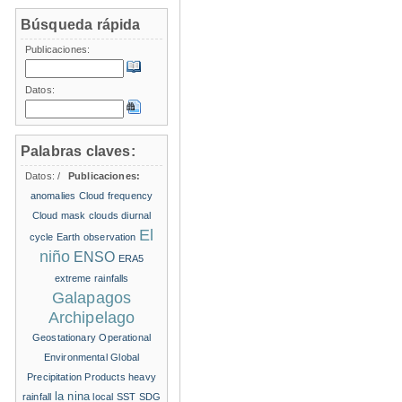
Búsqueda rápida
Publicaciones:
Datos:
Palabras claves:
Datos:
/
Publicaciones:
anomalies
Cloud frequency
Cloud mask
clouds
diurnal
El
cycle
Earth observation
niño
ENSO
ERA5
extreme rainfalls
Galapagos
Archipelago
Geostationary Operational
Environmental
Global
Precipitation Products
heavy
la nina
rainfall
local SST
SDG