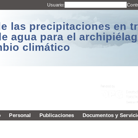
Usuario:
Cont
e las precipitaciones en t
de agua para el archipiél
mbio climático
o
Personal
Publicaciones
Documentos y Servici