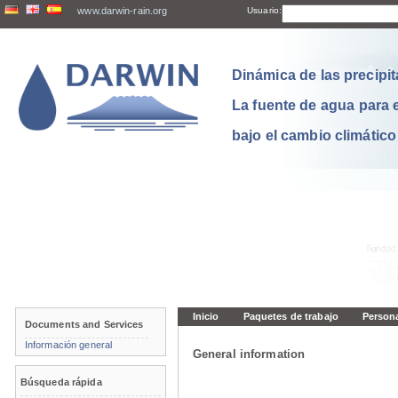
www.darwin-rain.org
Usuario:
Dinámica de las precipit
La fuente de agua para 
bajo el cambio climático
Inicio
Paquetes de trabajo
Person
Documents and Services
Información general
General information
Búsqueda rápida