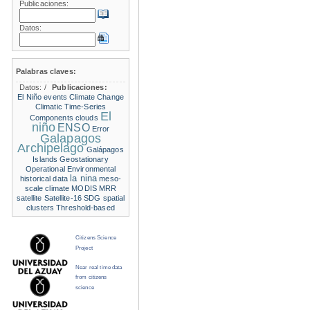
Publicaciones:
Datos:
Palabras claves:
Datos:
/
Publicaciones:
El Niño events
Climate Change
Climatic Time-Series
El
Components
clouds
niño
ENSO
Error
Galapagos
Archipelago
Galápagos
Islands
Geostationary
Operational Environmental
la nina
historical data
meso-
scale climate
MODIS
MRR
satellite
Satellite-16
SDG
spatial
clusters
Threshold-based
Citizens Science
Project
Near real time data
from citizens
science