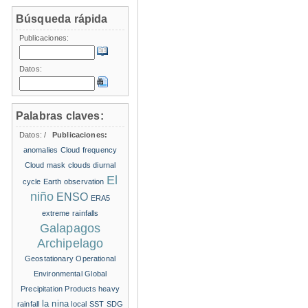
Búsqueda rápida
Publicaciones:
Datos:
Palabras claves:
Datos:
/
Publicaciones:
anomalies
Cloud frequency
Cloud mask
clouds
diurnal
El
cycle
Earth observation
niño
ENSO
ERA5
extreme rainfalls
Galapagos
Archipelago
Geostationary Operational
Environmental
Global
Precipitation Products
heavy
la nina
rainfall
local SST
SDG