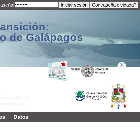
raseña:
ransición:
ago de Galápagos
os
Datos