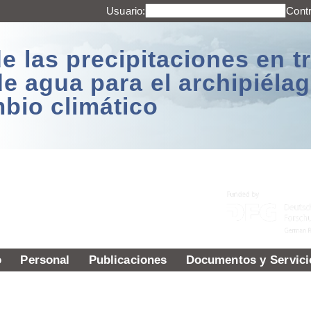
Usuario:
Cont
e las precipitaciones en t
de agua para el archipiél
mbio climático
o
Personal
Publicaciones
Documentos y Servici