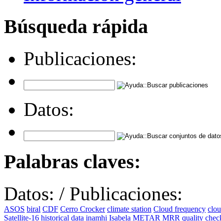
Búsqueda rápida
Publicaciones:
Datos:
Palabras claves:
Datos:
/
Publicaciones:
ASOS
biral
CDF
Cerro Crocker
climate station
Cloud frequency
clo
Satellite-16
historical data
inamhi
Isabela
METAR
MRR
quality che