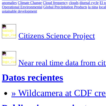
anomalies
Climate Change
Cloud frequency
clouds
diurnal cycle
El n
Operational Environmental
Global Precipitation Products
la nina
loca
ustainable development
Citizens Science Project
Near real time data from ci
Datos recientes
» Wildcamera at CDF crea