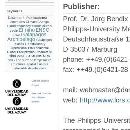
Publisher:
Keywords:
Prof. Dr. Jörg Bendix
Datasets:
/
Publications:
anomalies
Climate Change
Cloud frequency
clouds
diurnal
Philipps-University M
El niño
ENSO
cycle
Galapagos
Error
Deutschhausstraße 1
Archipelago
Galápagos
Islands
Geostationary
D-35037 Marburg
Operational Environmental
la
Global Precipitation Products
nina
local SST
MODIS
MRR
phone: ++49.(0)6421
SDG
sea surface temperature
structures
spatial clusters
fax: ++49.(0)6421-28
ustainable development
Citizens Science
Project
mail: webmaster@darw
Near real time data
from citizens
web:
http://www.lcrs.
science
The Philipps-Universit