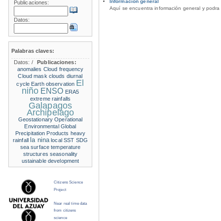
Información general
Publicaciones:
Aquí se encuentra información general y podra 
Datos:
Palabras claves:
Datos:
/
Publicaciones:
anomalies
Cloud frequency
Cloud mask
clouds
diurnal
El
cycle
Earth observation
niño
ENSO
ERA5
extreme rainfalls
Galapagos
Archipelago
Geostationary Operational
Environmental
Global
Precipitation Products
heavy
la nina
rainfall
local SST
SDG
sea surface temperature
structures
seasonality
ustainable development
Citizens Science
Project
Near real time data
from citizens
science