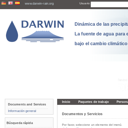
www.darwin-rain.org
Usuario:
Dinámica de las precipit
La fuente de agua para 
bajo el cambio climático
Inicio
Paquetes de trabajo
Person
Documents and Services
Información general
Documentos y Servicios
Búsqueda rápida
Por favor, seleccione un elemento del menú.