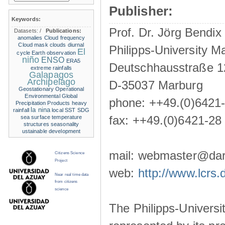
Publisher:
Keywords:
Prof. Dr. Jörg Bendix
Datasets:
/
Publications:
anomalies
Cloud frequency
Cloud mask
clouds
diurnal
Philipps-University M
El
cycle
Earth observation
niño
ENSO
ERA5
Deutschhausstraße 1
extreme rainfalls
Galapagos
Archipelago
D-35037 Marburg
Geostationary Operational
Environmental
Global
phone: ++49.(0)6421
Precipitation Products
heavy
la nina
rainfall
local SST
SDG
fax: ++49.(0)6421-28
sea surface temperature
structures
seasonality
ustainable development
mail: webmaster@darw
Citizens Science
Project
web:
http://www.lcrs.
Near real time data
from citizens
science
The Philipps-Universit