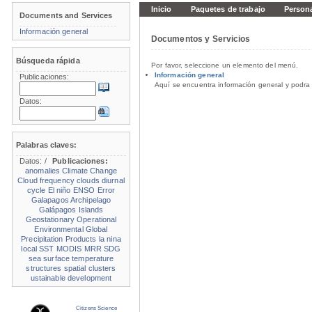
Inicio
Paquetes de trabajo
Person
Documents and Services
Información general
Documentos y Servicios
Búsqueda rápida
Por favor, seleccione un elemento del menú.
Información general
Publicaciones:
Aquí se encuentra información general y podra 
Datos:
Palabras claves:
Datos:
/
Publicaciones:
anomalies
Climate Change
Cloud frequency
clouds
diurnal
cycle
El niño
ENSO
Error
Galapagos Archipelago
Galápagos Islands
Geostationary Operational
Environmental
Global
Precipitation Products
la nina
local SST
MODIS
MRR
SDG
sea surface temperature
structures
spatial clusters
ustainable development
Citizens Science