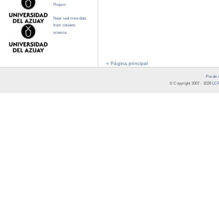
Project
Near real time data
from citizens
science
« Página principal
Pie de 
© Copyright 2007 -
2026
LCR