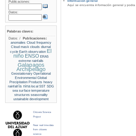
Información general
Publicaciones:
Aquí se encuentra información general y podra 
Datos:
Palabras claves:
Datos:
/
Publicaciones:
anomalies
Cloud frequency
Cloud mask
clouds
diurnal
El
cycle
Earth observation
niño
ENSO
ERA5
extreme rainfalls
Galapagos
Archipelago
Geostationary Operational
Environmental
Global
Precipitation Products
heavy
la nina
rainfall
local SST
SDG
sea surface temperature
structures
seasonality
ustainable development
Citizens Science
Project
Near real time data
from citizens
science