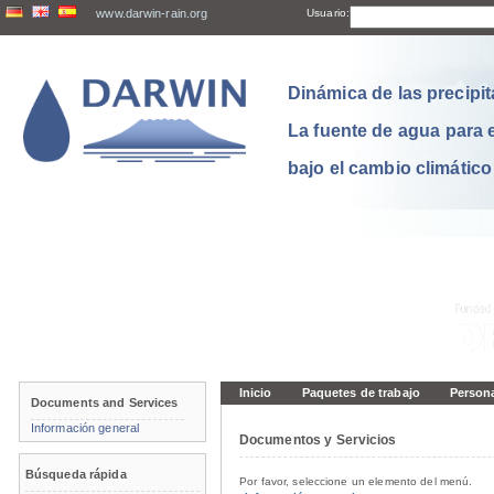
www.darwin-rain.org
Usuario:
Dinámica de las precipit
La fuente de agua para 
bajo el cambio climático
Inicio
Paquetes de trabajo
Person
Documents and Services
Información general
Documentos y Servicios
Búsqueda rápida
Por favor, seleccione un elemento del menú.