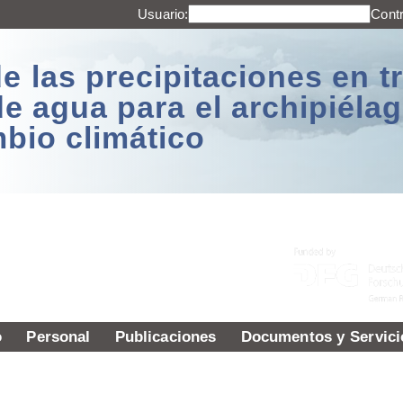
Usuario:
Cont
e las precipitaciones en t
de agua para el archipiél
mbio climático
o
Personal
Publicaciones
Documentos y Servici