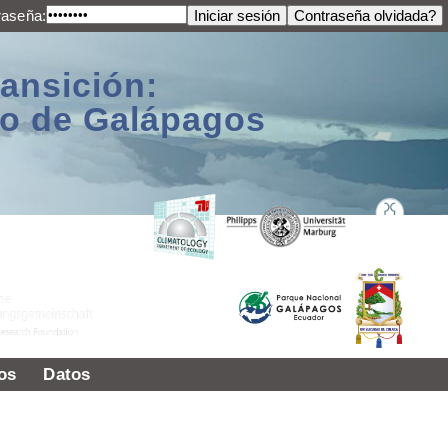
raseña:
ransición:
ago de Galápagos
os
Datos