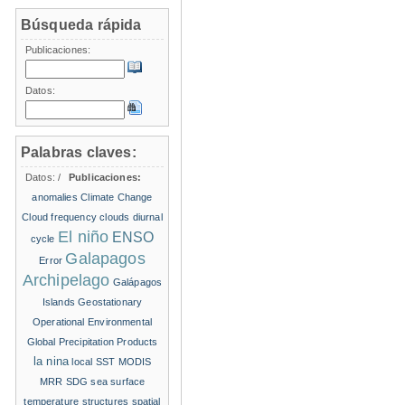
Búsqueda rápida
Publicaciones:
Datos:
Palabras claves:
Datos:
/
Publicaciones:
anomalies
Climate Change
Cloud frequency
clouds
diurnal
El niño
ENSO
cycle
Galapagos
Error
Archipelago
Galápagos
Islands
Geostationary
Operational Environmental
Global Precipitation Products
la nina
local SST
MODIS
MRR
SDG
sea surface
temperature structures
spatial