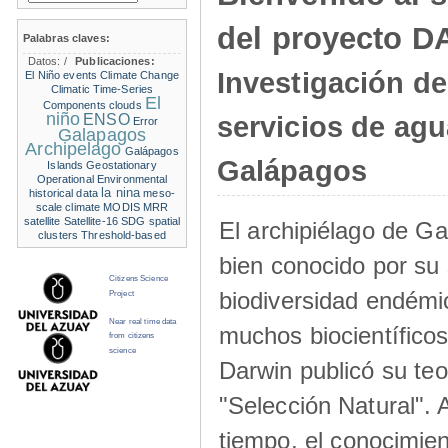
del proyecto 
Palabras claves:
Datos:
/
Publicaciones:
Investigación de
El Niño events
Climate Change
Climatic Time-Series
El
Components
clouds
niño
ENSO
servicios de agu
Error
Galapagos
Archipelago
Galápagos
Galápagos
Islands
Geostationary
Operational Environmental
la nina
historical data
meso-
scale climate
MODIS
MRR
satellite
Satellite-16
SDG
spatial
El archipiélago de G
clusters
Threshold-based
bien conocido por su 
Citizens Science
biodiversidad endémic
Project
Near real time data
muchos biocientífico
from citizens
science
Darwin publicó su teo
"Selección Natural".
tiempo, el conocimien