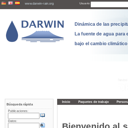
www.darwin-rain.org
Usuario:
Dinámica de las precipit
La fuente de agua para 
bajo el cambio climático
Inicio
Paquetes de trabajo
Person
Búsqueda rápida
Publicaciones:
Datos:
Bienvenido al s