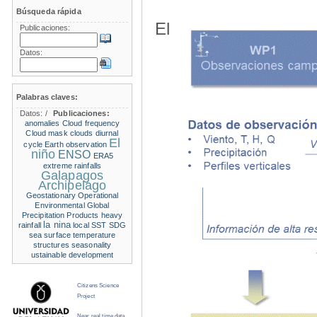
Búsqueda rápida
El
Publicaciones:
Datos:
Palabras claves:
Datos:
/
Publicaciones:
anomalies
Cloud frequency
Cloud mask
clouds
diurnal
El
cycle
Earth observation
niño
ENSO
ERA5
extreme rainfalls
Galapagos
Archipelago
Geostationary Operational
Environmental
Global
Precipitation Products
heavy
la nina
rainfall
local SST
SDG
sea surface temperature
structures
seasonality
ustainable development
Citizens Science
Project
Near real time data