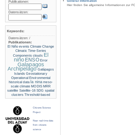
General Information
Publikationen:
Hier finden Sie allgemeine Informationen zur F
Datensätzen:
Keywords:
Datensätzen:
/
Publikationen:
El Niño events
Climate Change
Climatic Time-Series
El
Components
clouds
niño
ENSO
Error
Galapagos
Archipelago
Galápagos
Islands
Geostationary
Operational Environmental
la nina
historical data
meso-
scale climate
MODIS
MRR
satellite
Satellite-16
SDG
spatial
clusters
Threshold-based
Citizens Science
Project
Near real time data
from citizens
science