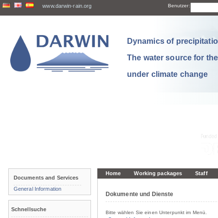
www.darwin-rain.org
Benutzer:
Dynamics of precipitation
The water source for th
under climate change
Home
Working packages
Staff
Documents and Services
General Information
Dokumente und Dienste
Schnellsuche
Bitte wählen Sie einen Unterpunkt im Menü.