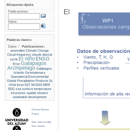
Búsqueda rápida
El
Publicaciones:
Datos:
Palabras claves:
Datos:
/
Publicaciones:
anomalies
Climate Change
Cloud frequency
clouds
diurnal
El niño
ENSO
cycle
Galapagos
Error
Archipelago
Galápagos
Islands
Geostationary
Operational Environmental
la
Global Precipitation Products
nina
local SST
MODIS
MRR
SDG
sea surface temperature
structures
spatial clusters
ustainable development
Citizens Science
Project
Near real time data
from citizens