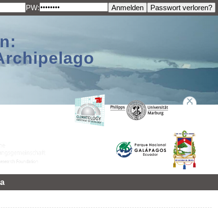
PW:
n:
Archipelago
a