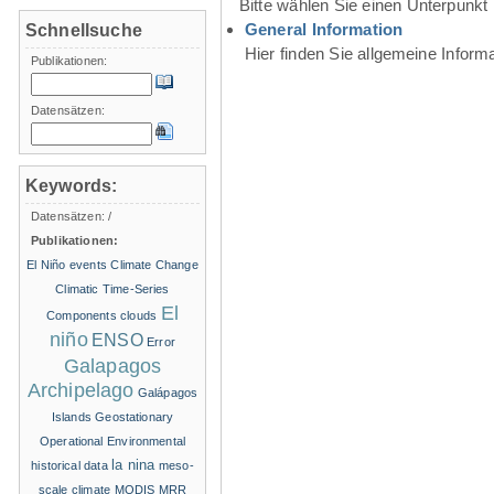
Bitte wählen Sie einen Unterpunkt
General Information
Schnellsuche
Hier finden Sie allgemeine Infor
Publikationen:
Datensätzen:
Keywords:
Datensätzen:
/
Publikationen:
El Niño events
Climate Change
Climatic Time-Series
El
Components
clouds
niño
ENSO
Error
Galapagos
Archipelago
Galápagos
Islands
Geostationary
Operational Environmental
la nina
historical data
meso-
scale climate
MODIS
MRR