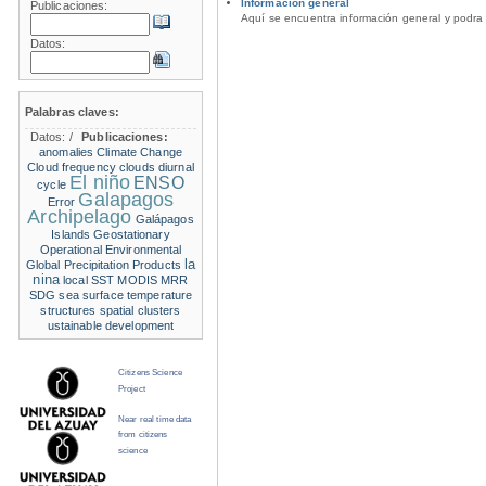
Información general
Publicaciones:
Aquí se encuentra información general y podra 
Datos:
Palabras claves:
Datos:
/
Publicaciones:
anomalies
Climate Change
Cloud frequency
clouds
diurnal
El niño
ENSO
cycle
Galapagos
Error
Archipelago
Galápagos
Islands
Geostationary
Operational Environmental
la
Global Precipitation Products
nina
local SST
MODIS
MRR
SDG
sea surface temperature
structures
spatial clusters
ustainable development
Citizens Science
Project
Near real time data
from citizens
science