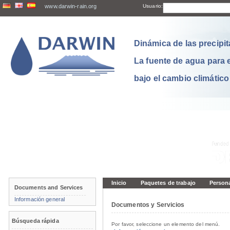
www.darwin-rain.org
Usuario:
Dinámica de las precipit
La fuente de agua para 
bajo el cambio climático
Inicio
Paquetes de trabajo
Person
Documents and Services
Información general
Documentos y Servicios
Búsqueda rápida
Por favor, seleccione un elemento del menú.