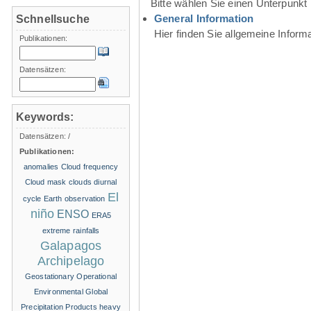
Bitte wählen Sie einen Unterpunkt
General Information
Schnellsuche
Hier finden Sie allgemeine Infor
Publikationen:
Datensätzen:
Keywords:
Datensätzen:
/
Publikationen:
anomalies
Cloud frequency
Cloud mask
clouds
diurnal
El
cycle
Earth observation
niño
ENSO
ERA5
extreme rainfalls
Galapagos
Archipelago
Geostationary Operational
Environmental
Global
Precipitation Products
heavy