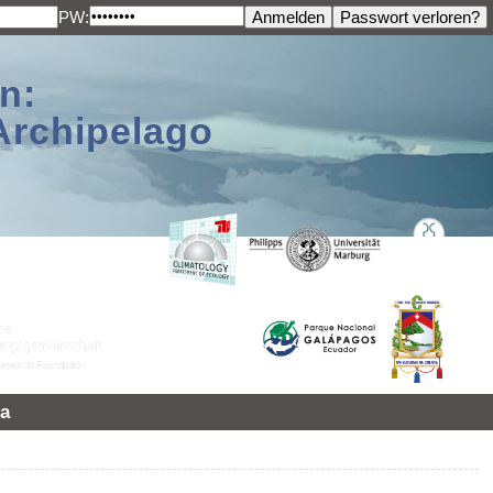
PW:
n:
Archipelago
a