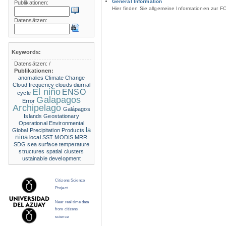
General Information
Publikationen:
Hier finden Sie allgemeine Informationen zur F
Datensätzen:
Keywords:
Datensätzen:
/
Publikationen:
anomalies
Climate Change
Cloud frequency
clouds
diurnal
El niño
ENSO
cycle
Galapagos
Error
Archipelago
Galápagos
Islands
Geostationary
Operational Environmental
la
Global Precipitation Products
nina
local SST
MODIS
MRR
SDG
sea surface temperature
structures
spatial clusters
ustainable development
Citizens Science
Project
Near real time data
from citizens
science