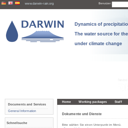
www.darwin-rain.org
Benutzer:
Dynamics of precipitation
The water source for th
under climate change
Home
Working packages
Staff
Documents and Services
General Information
Dokumente und Dienste
Schnellsuche
Bitte wählen Sie einen Unterpunkt im Menü.