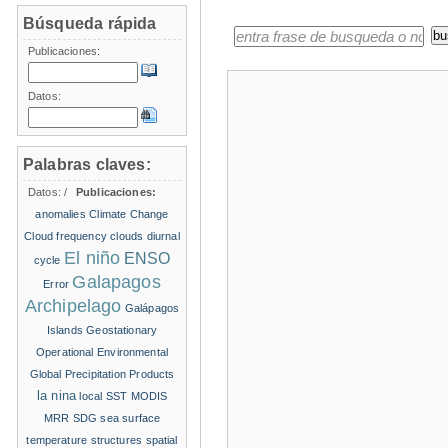
Búsqueda rápida
Publicaciones:
Datos:
Palabras claves:
Datos:
/
Publicaciones:
anomalies
Climate Change
Cloud frequency
clouds
diurnal
El niño
ENSO
cycle
Galapagos
Error
Archipelago
Galápagos
Islands
Geostationary
Operational Environmental
Global Precipitation Products
la nina
local SST
MODIS
MRR
SDG
sea surface
temperature structures
spatial