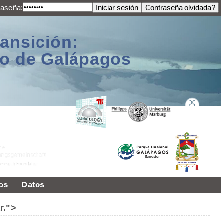
raseña:
ransición:
ago de Galápagos
os
Datos
r.">