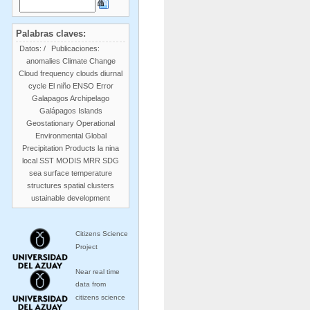
Palabras claves:
Datos:
/
Publicaciones:
anomalies
Climate Change
Cloud frequency
clouds
diurnal
cycle
El niño
ENSO
Error
Galapagos Archipelago
Galápagos Islands
Geostationary Operational
Environmental
Global
Precipitation Products
la nina
local SST
MODIS
MRR
SDG
sea surface temperature
structures
spatial clusters
ustainable development
Citizens Science
Project
Near real time
data from
citizens science