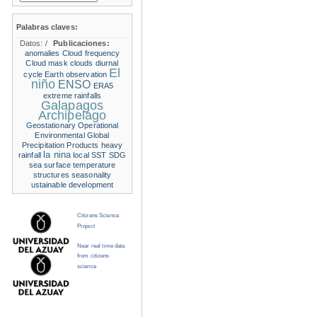
Palabras claves:
Datos:
/
Publicaciones:
anomalies
Cloud frequency
Cloud mask
clouds
diurnal
El
cycle
Earth observation
niño
ENSO
ERA5
extreme rainfalls
Galapagos
Archipelago
Geostationary Operational
Environmental
Global
Precipitation Products
heavy
la nina
rainfall
local SST
SDG
sea surface temperature
structures
seasonality
ustainable development
Citizens Science
Project
Near real time data
from citizens
science