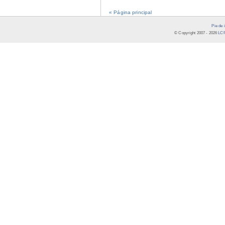
« Página principal
Pie de 
© Copyright 2007 -
2026
LCR