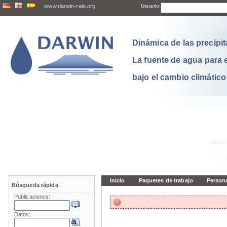
www.darwin-rain.org
Usuario:
Dinámica de las precipit
La fuente de agua para 
bajo el cambio climático
Inicio
Paquetes de trabajo
Person
Búsqueda rápida
Publicaciones:
Datos: