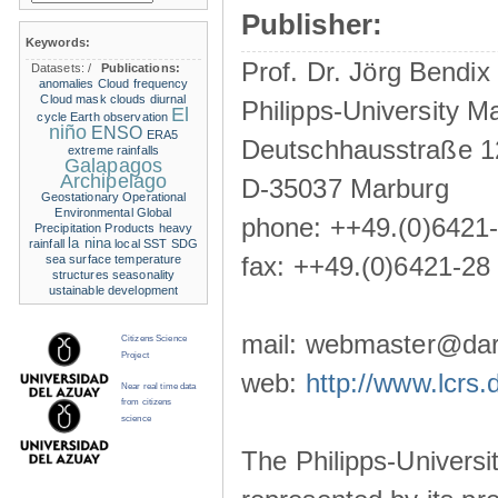
Publisher:
Keywords:
Prof. Dr. Jörg Bendix
Datasets:
/
Publications:
anomalies
Cloud frequency
Cloud mask
clouds
diurnal
Philipps-University M
El
cycle
Earth observation
niño
ENSO
ERA5
Deutschhausstraße 1
extreme rainfalls
Galapagos
Archipelago
D-35037 Marburg
Geostationary Operational
Environmental
Global
phone: ++49.(0)6421
Precipitation Products
heavy
la nina
rainfall
local SST
SDG
fax: ++49.(0)6421-28
sea surface temperature
structures
seasonality
ustainable development
mail: webmaster@darw
Citizens Science
Project
web:
http://www.lcrs.
Near real time data
from citizens
science
The Philipps-Universit