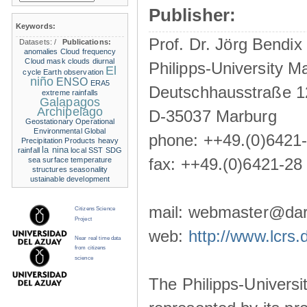
Publisher:
Keywords:
Prof. Dr. Jörg Bendix
Datasets:
/
Publications:
anomalies
Cloud frequency
Cloud mask
clouds
diurnal
Philipps-University M
El
cycle
Earth observation
niño
ENSO
ERA5
Deutschhausstraße 1
extreme rainfalls
Galapagos
Archipelago
D-35037 Marburg
Geostationary Operational
Environmental
Global
phone: ++49.(0)6421
Precipitation Products
heavy
la nina
rainfall
local SST
SDG
fax: ++49.(0)6421-28
sea surface temperature
structures
seasonality
ustainable development
mail: webmaster@darw
Citizens Science
Project
web:
http://www.lcrs.
Near real time data
from citizens
science
The Philipps-Universit