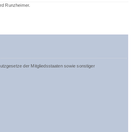
ard Runzheimer.
tzgesetze der Mitgliedsstaaten sowie sonstiger