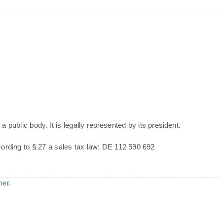
a public body. It is legally represented by its president.
cording to § 27 a sales tax law: DE 112 590 692
mer
.