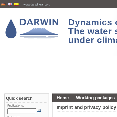
www.darwin-rain.org
Dynamics of
The water 
under clim
Home
Working packages
Quick search
Publications:
Imprint and privacy policy