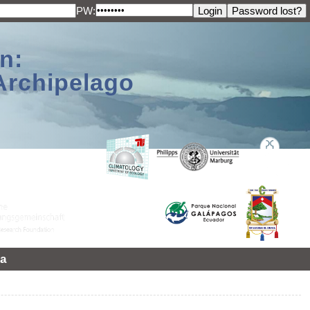
PW:
n:
Archipelago
a