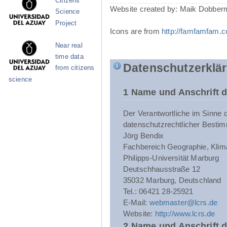
Citizens
Website created by: Maik Dobber
Science
Project
Icons are from
http://famfamfam.
Near real
time data
Datenschutzerklä
from citizens
science
1 Name und Anschrift d
Der Verantwortliche im Sinne 
datenschutzrechtlicher Bestim
Jörg Bendix
Fachbereich Geographie, Klim
Philipps-Universität Marburg
Deutschhausstraße 12
35032 Marburg, Deutschland
Tel.: 06421 28-25921
E-Mail:
webmaster@lcrs.de
Website:
http://www.lcrs.de
2 Name und Anschrift 