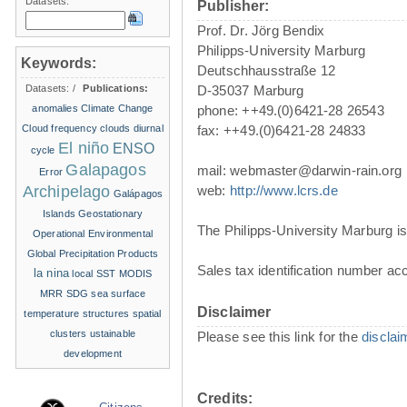
Datasets:
Publisher:
Prof. Dr. Jörg Bendix
Philipps-University Marburg
Keywords:
Deutschhausstraße 12
Datasets:
/
Publications:
D-35037 Marburg
anomalies
Climate Change
phone: ++49.(0)6421-28 26543
Cloud frequency
clouds
diurnal
fax: ++49.(0)6421-28 24833
El niño
ENSO
cycle
Galapagos
mail: webmaster@darwin-rain.org
Error
Archipelago
web:
http://www.lcrs.de
Galápagos
Islands
Geostationary
The Philipps-University Marburg is 
Operational Environmental
Global Precipitation Products
Sales tax identification number ac
la nina
local SST
MODIS
MRR
SDG
sea surface
Disclaimer
temperature structures
spatial
clusters
ustainable
Please see this link for the
disclai
development
Credits: