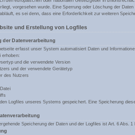
rch den europäischen oder nationalen Gesetzgeber in unionsrechtli
erliegt, vorgesehen wurde. Eine Sperrung oder Löschung der Daten
abläuft, es sei denn, dass eine Erforderlichkeit zur weiteren Speic
bsite und Erstellung von Logfiles
 der Datenverarbeitung
rnetseite erfasst unser System automatisiert Daten und Informat
i erhoben:
sertyp und die verwendete Version
zers und der verwendete Gerätetyp
er des Nutzers
Datei
ffs
n den Logfiles unseres Systems gespeichert. Eine Speicherung d
Datenverarbeitung
rgehende Speicherung der Daten und der Logfiles ist Art. 6 Abs. 1 
ung