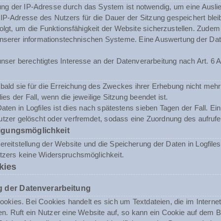
ng der IP-Adresse durch das System ist notwendig, um eine Ausli
 IP-Adresse des Nutzers für die Dauer der Sitzung gespeichert blei
folgt, um die Funktionsfähigkeit der Website sicherzustellen. Zude
t unserer informationstechnischen Systeme. Eine Auswertung der 
nser berechtigtes Interesse an der Datenverarbeitung nach Art. 6 A
ald sie für die Erreichung des Zweckes ihrer Erhebung nicht mehr 
dies der Fall, wenn die jeweilige Sitzung beendet ist.
aten in Logfiles ist dies nach spätestens sieben Tagen der Fall. E
tzer gelöscht oder verfremdet, sodass eine Zuordnung des aufrufen
igungsmöglichkeit
reitstellung der Website und die Speicherung der Daten in Logfiles i
utzers keine Widerspruchsmöglichkeit.
kies
 der Datenverarbeitung
okies. Bei Cookies handelt es sich um Textdateien, die im Inter
n. Ruft ein Nutzer eine Website auf, so kann ein Cookie auf dem 