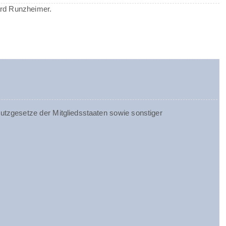
ard Runzheimer.
tzgesetze der Mitgliedsstaaten sowie sonstiger