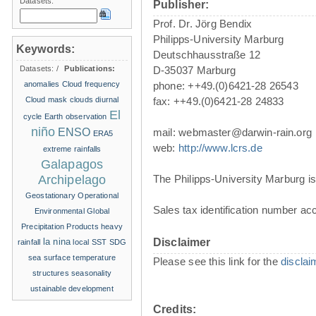
Datasets:
Publisher:
Prof. Dr. Jörg Bendix
Philipps-University Marburg
Keywords:
Deutschhausstraße 12
Datasets:
/
Publications:
D-35037 Marburg
anomalies
Cloud frequency
phone: ++49.(0)6421-28 26543
Cloud mask
clouds
diurnal
fax: ++49.(0)6421-28 24833
El
cycle
Earth observation
niño
ENSO
mail: webmaster@darwin-rain.org
ERA5
web:
http://www.lcrs.de
extreme rainfalls
Galapagos
Archipelago
The Philipps-University Marburg is 
Geostationary Operational
Sales tax identification number ac
Environmental
Global
Precipitation Products
heavy
la nina
Disclaimer
rainfall
local SST
SDG
sea surface temperature
Please see this link for the
disclai
structures
seasonality
ustainable development
Credits: