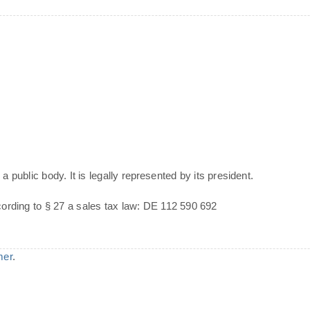
a public body. It is legally represented by its president.
cording to § 27 a sales tax law: DE 112 590 692
mer
.