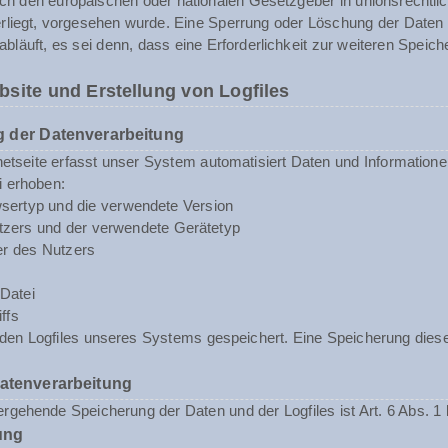
rch den europäischen oder nationalen Gesetzgeber in unionsrechtli
erliegt, vorgesehen wurde. Eine Sperrung oder Löschung der Daten
abläuft, es sei denn, dass eine Erforderlichkeit zur weiteren Speic
bsite und Erstellung von Logfiles
 der Datenverarbeitung
rnetseite erfasst unser System automatisiert Daten und Informat
i erhoben:
sertyp und die verwendete Version
zers und der verwendete Gerätetyp
er des Nutzers
Datei
ffs
n den Logfiles unseres Systems gespeichert. Eine Speicherung d
Datenverarbeitung
rgehende Speicherung der Daten und der Logfiles ist Art. 6 Abs. 1 
ung