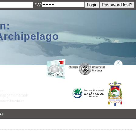
PW:
n:
Archipelago
a