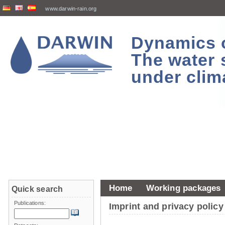
www.darwin-rain.org
Dynamics of
The water 
under clim
Home
Working packages
Quick search
Publications:
Imprint and privacy policy