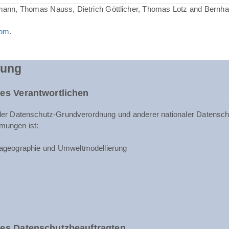
mann, Thomas Nauss, Dietrich Göttlicher, Thomas Lotz and Bernh
com
.
rung
es Verantwortlichen
der Datenschutz-Grundverordnung und anderer nationaler Datenschu
mungen ist:
ageographie und Umweltmodellierung
des Datenschutzbeauftragten