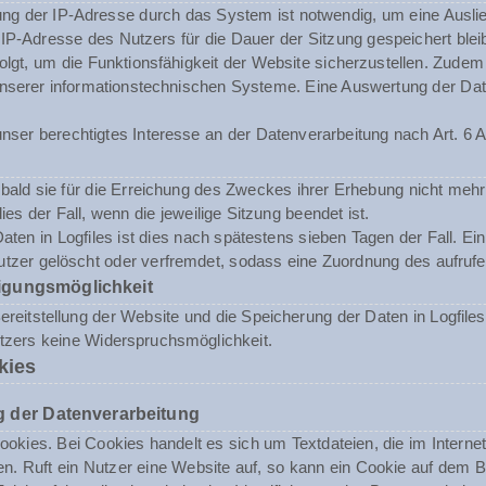
ng der IP-Adresse durch das System ist notwendig, um eine Ausli
 IP-Adresse des Nutzers für die Dauer der Sitzung gespeichert blei
folgt, um die Funktionsfähigkeit der Website sicherzustellen. Zude
t unserer informationstechnischen Systeme. Eine Auswertung der 
nser berechtigtes Interesse an der Datenverarbeitung nach Art. 6 A
ald sie für die Erreichung des Zweckes ihrer Erhebung nicht mehr 
dies der Fall, wenn die jeweilige Sitzung beendet ist.
aten in Logfiles ist dies nach spätestens sieben Tagen der Fall. E
tzer gelöscht oder verfremdet, sodass eine Zuordnung des aufrufen
igungsmöglichkeit
reitstellung der Website und die Speicherung der Daten in Logfiles i
utzers keine Widerspruchsmöglichkeit.
kies
 der Datenverarbeitung
okies. Bei Cookies handelt es sich um Textdateien, die im Inter
n. Ruft ein Nutzer eine Website auf, so kann ein Cookie auf dem 