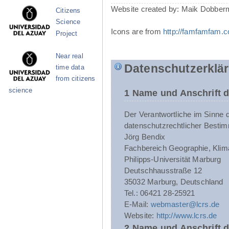
Website created by: Maik Dobber
Citizens
Science
Icons are from
http://famfamfam.
Project
Near real
Datenschutzerklä
time data
from citizens
science
1 Name und Anschrift d
Der Verantwortliche im Sinne 
datenschutzrechtlicher Bestim
Jörg Bendix
Fachbereich Geographie, Klim
Philipps-Universität Marburg
Deutschhausstraße 12
35032 Marburg, Deutschland
Tel.: 06421 28-25921
E-Mail:
webmaster@lcrs.de
Website:
http://www.lcrs.de
2 Name und Anschrift 