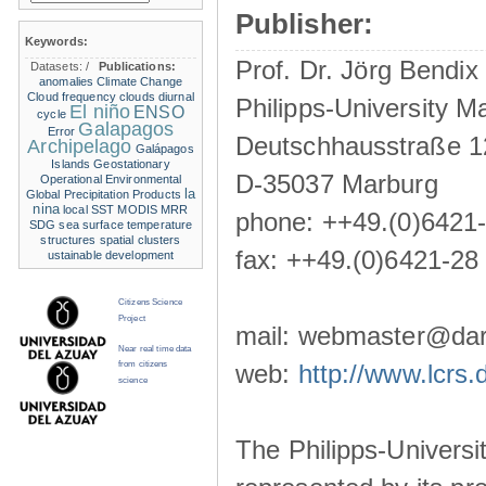
Publisher:
Keywords:
Prof. Dr. Jörg Bendix
Datasets:
/
Publications:
anomalies
Climate Change
Cloud frequency
clouds
diurnal
Philipps-University M
El niño
ENSO
cycle
Galapagos
Error
Deutschhausstraße 1
Archipelago
Galápagos
Islands
Geostationary
D-35037 Marburg
Operational Environmental
la
Global Precipitation Products
nina
local SST
MODIS
MRR
phone: ++49.(0)6421
SDG
sea surface temperature
structures
spatial clusters
fax: ++49.(0)6421-28
ustainable development
Citizens Science
Project
mail: webmaster@darw
Near real time data
from citizens
web:
http://www.lcrs.
science
The Philipps-Universit