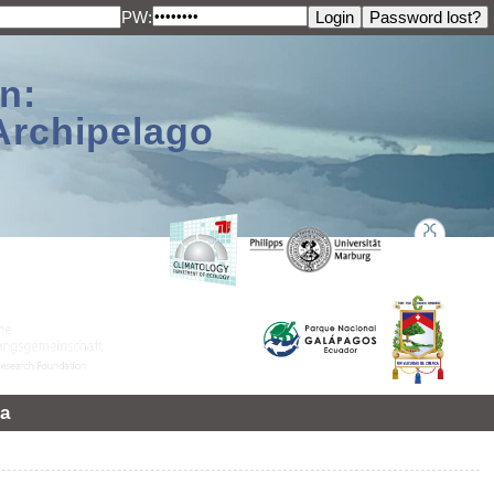
PW:
n:
Archipelago
a