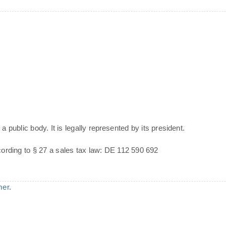
a public body. It is legally represented by its president.
cording to § 27 a sales tax law: DE 112 590 692
mer
.