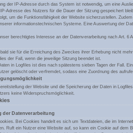
ng der IP-Adresse durch das System ist notwendig, um eine Ausli
 IP-Adresse des Nutzers für die Dauer der Sitzung gespeichert blei
folgt, um die Funktionsfähigkeit der Website sicherzustellen. Zude
t unserer informationstechnischen Systeme. Eine Auswertung der 
nser berechtigtes Interesse an der Datenverarbeitung nach Art. 6 A
ald sie für die Erreichung des Zweckes ihrer Erhebung nicht mehr 
dies der Fall, wenn die jeweilige Sitzung beendet ist.
aten in Logfiles ist dies nach spätestens sieben Tagen der Fall. E
tzer gelöscht oder verfremdet, sodass eine Zuordnung des aufrufen
igungsmöglichkeit
reitstellung der Website und die Speicherung der Daten in Logfiles i
utzers keine Widerspruchsmöglichkeit.
kies
 der Datenverarbeitung
okies. Bei Cookies handelt es sich um Textdateien, die im Inter
n. Ruft ein Nutzer eine Website auf, so kann ein Cookie auf dem 