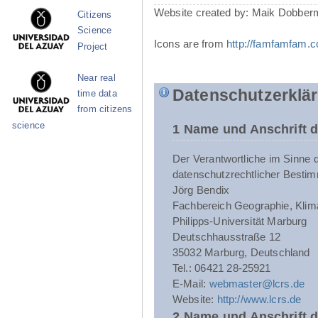
Website created by: Maik Dobber
Citizens
Science
Icons are from
http://famfamfam.
Project
Near real
Datenschutzerklä
time data
from citizens
science
1 Name und Anschrift d
Der Verantwortliche im Sinne 
datenschutzrechtlicher Bestim
Jörg Bendix
Fachbereich Geographie, Klim
Philipps-Universität Marburg
Deutschhausstraße 12
35032 Marburg, Deutschland
Tel.: 06421 28-25921
E-Mail:
webmaster@lcrs.de
Website:
http://www.lcrs.de
2 Name und Anschrift 