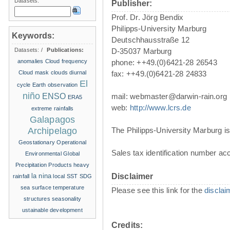
Datasets:
Publisher:
Prof. Dr. Jörg Bendix
Philipps-University Marburg
Keywords:
Deutschhausstraße 12
Datasets:
/
Publications:
D-35037 Marburg
anomalies
Cloud frequency
phone: ++49.(0)6421-28 26543
Cloud mask
clouds
diurnal
fax: ++49.(0)6421-28 24833
El
cycle
Earth observation
niño
ENSO
mail: webmaster@darwin-rain.org
ERA5
web:
http://www.lcrs.de
extreme rainfalls
Galapagos
Archipelago
The Philipps-University Marburg is 
Geostationary Operational
Sales tax identification number ac
Environmental
Global
Precipitation Products
heavy
la nina
Disclaimer
rainfall
local SST
SDG
sea surface temperature
Please see this link for the
disclai
structures
seasonality
ustainable development
Credits: