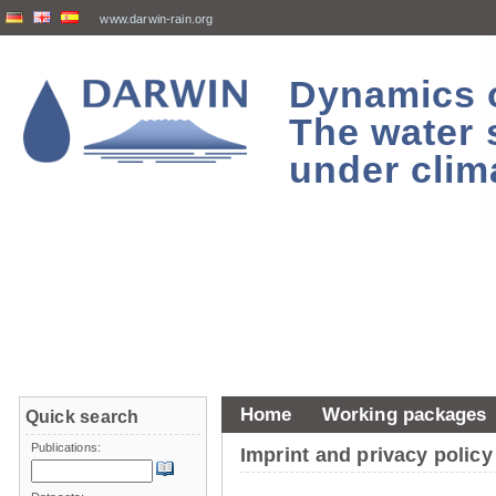
www.darwin-rain.org
Dynamics of
The water 
under clim
Home
Working packages
Quick search
Publications:
Imprint and privacy policy