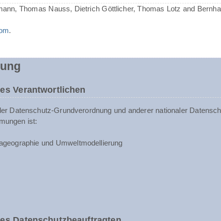
mann, Thomas Nauss, Dietrich Göttlicher, Thomas Lotz and Bernh
com
.
rung
es Verantwortlichen
der Datenschutz-Grundverordnung und anderer nationaler Datenschu
mungen ist:
ageographie und Umweltmodellierung
des Datenschutzbeauftragten