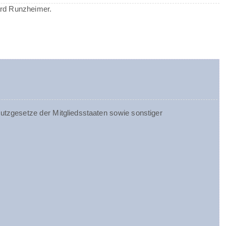
ard Runzheimer.
tzgesetze der Mitgliedsstaaten sowie sonstiger