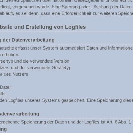
rch den europäischen oder nationalen Gesetzgeber in unionsrechtli
erliegt, vorgesehen wurde. Eine Sperrung oder Löschung der Daten
abläuft, es sei denn, dass eine Erforderlichkeit zur weiteren Speic
bsite und Erstellung von Logfiles
 der Datenverarbeitung
rnetseite erfasst unser System automatisiert Daten und Informat
i erhoben:
sertyp und die verwendete Version
zers und der verwendete Gerätetyp
er des Nutzers
Datei
ffs
n den Logfiles unseres Systems gespeichert. Eine Speicherung d
Datenverarbeitung
rgehende Speicherung der Daten und der Logfiles ist Art. 6 Abs. 1 
ung