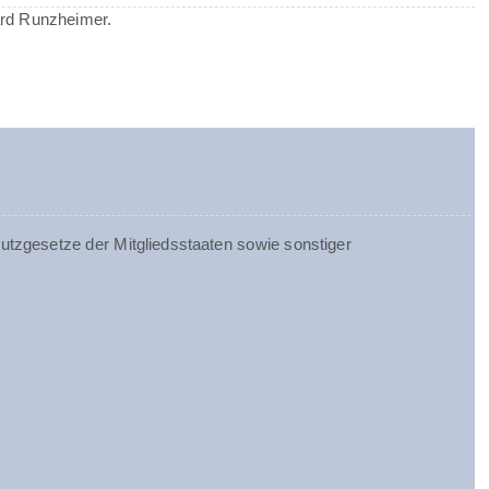
ard Runzheimer.
tzgesetze der Mitgliedsstaaten sowie sonstiger