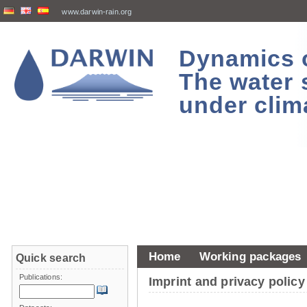
www.darwin-rain.org
Dynamics of
The water 
under clim
Home
Working packages
Quick search
Publications:
Imprint and privacy policy