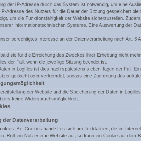
ng der IP-Adresse durch das System ist notwendig, um eine Ausli
 IP-Adresse des Nutzers für die Dauer der Sitzung gespeichert blei
folgt, um die Funktionsfähigkeit der Website sicherzustellen. Zude
t unserer informationstechnischen Systeme. Eine Auswertung der 
nser berechtigtes Interesse an der Datenverarbeitung nach Art. 6 A
ald sie für die Erreichung des Zweckes ihrer Erhebung nicht mehr 
dies der Fall, wenn die jeweilige Sitzung beendet ist.
aten in Logfiles ist dies nach spätestens sieben Tagen der Fall. E
tzer gelöscht oder verfremdet, sodass eine Zuordnung des aufrufen
igungsmöglichkeit
reitstellung der Website und die Speicherung der Daten in Logfiles i
utzers keine Widerspruchsmöglichkeit.
kies
 der Datenverarbeitung
okies. Bei Cookies handelt es sich um Textdateien, die im Inter
n. Ruft ein Nutzer eine Website auf, so kann ein Cookie auf dem 