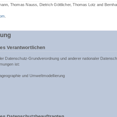
mann, Thomas Nauss, Dietrich Göttlicher, Thomas Lotz and Bernh
com
.
rung
es Verantwortlichen
der Datenschutz-Grundverordnung und anderer nationaler Datenschu
mungen ist:
ageographie und Umweltmodellierung
des Datenschutzbeauftragten