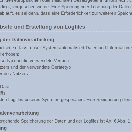
rch den europäischen oder nationalen Gesetzgeber in unionsrechtli
erliegt, vorgesehen wurde. Eine Sperrung oder Löschung der Daten
abläuft, es sei denn, dass eine Erforderlichkeit zur weiteren Speic
bsite und Erstellung von Logfiles
 der Datenverarbeitung
rnetseite erfasst unser System automatisiert Daten und Informat
i erhoben:
sertyp und die verwendete Version
zers und der verwendete Gerätetyp
er des Nutzers
Datei
ffs
n den Logfiles unseres Systems gespeichert. Eine Speicherung d
Datenverarbeitung
rgehende Speicherung der Daten und der Logfiles ist Art. 6 Abs. 1 
ung