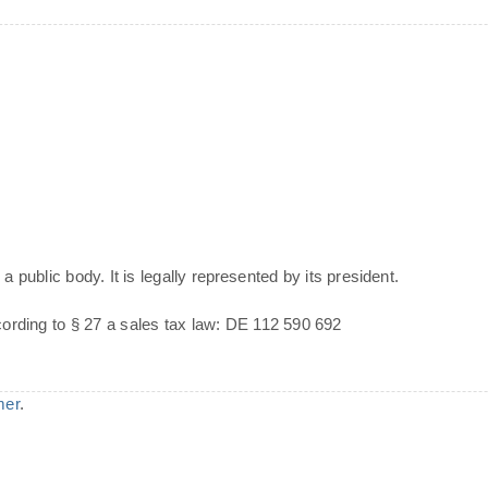
a public body. It is legally represented by its president.
cording to § 27 a sales tax law: DE 112 590 692
mer
.