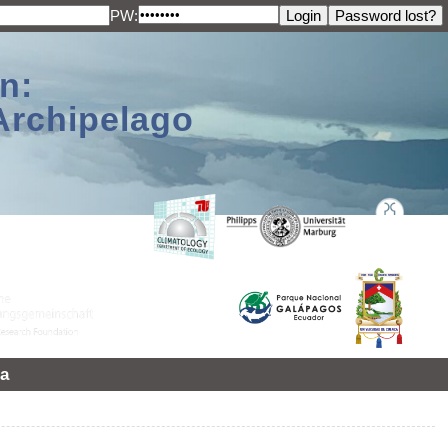
PW:
n:
Archipelago
a