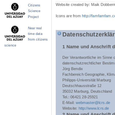
Website created by: Maik Dobber
Citizens
Science
Icons are from
http://famfamfam.
Project
Near real
Datenschutzerklä
time data
from citizens
science
1 Name und Anschrift d
Der Verantwortliche im Sinne 
datenschutzrechtlicher Bestim
Jörg Bendix
Fachbereich Geographie, Klim
Philipps-Universität Marburg
Deutschhausstraße 12
35032 Marburg, Deutschland
Tel.: 06421 28-25921
E-Mail:
webmaster@lcrs.de
Website:
http://www.lcrs.de
2 Name und Anschrift 