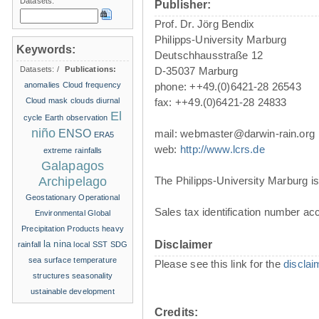
Datasets:
Publisher:
Prof. Dr. Jörg Bendix
Philipps-University Marburg
Keywords:
Deutschhausstraße 12
Datasets:
/
Publications:
D-35037 Marburg
anomalies
Cloud frequency
phone: ++49.(0)6421-28 26543
Cloud mask
clouds
diurnal
fax: ++49.(0)6421-28 24833
El
cycle
Earth observation
niño
ENSO
mail: webmaster@darwin-rain.org
ERA5
web:
http://www.lcrs.de
extreme rainfalls
Galapagos
Archipelago
The Philipps-University Marburg is 
Geostationary Operational
Sales tax identification number ac
Environmental
Global
Precipitation Products
heavy
la nina
Disclaimer
rainfall
local SST
SDG
sea surface temperature
Please see this link for the
disclai
structures
seasonality
ustainable development
Credits: