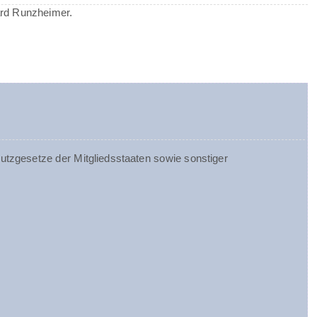
ard Runzheimer.
tzgesetze der Mitgliedsstaaten sowie sonstiger