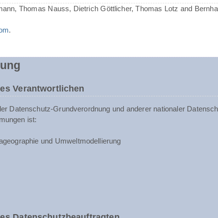
mann, Thomas Nauss, Dietrich Göttlicher, Thomas Lotz and Bernh
com
.
rung
es Verantwortlichen
der Datenschutz-Grundverordnung und anderer nationaler Datenschu
mungen ist:
ageographie und Umweltmodellierung
des Datenschutzbeauftragten