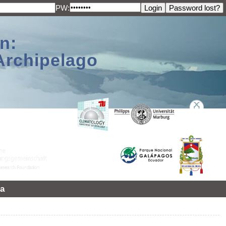
PW:
n:
Archipelago
a