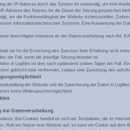
ng der IP-Adresse durch das System ist notwendig, um eine Ausli
 IP-Adresse des Nutzers für die Dauer der Sitzung gespeichert blei
folgt, um die Funktionsfähigkeit der Website sicherzustellen. Zude
t unserer informationstechnischen Systeme. Eine Auswertung der 
nser berechtigtes Interesse an der Datenverarbeitung nach Art. 6 A
ald sie für die Erreichung des Zweckes ihrer Erhebung nicht mehr 
dies der Fall, wenn die jeweilige Sitzung beendet ist.
aten in Logfiles ist dies nach spätestens sieben Tagen der Fall. E
tzer gelöscht oder verfremdet, sodass eine Zuordnung des aufrufen
igungsmöglichkeit
reitstellung der Website und die Speicherung der Daten in Logfiles i
utzers keine Widerspruchsmöglichkeit.
kies
 der Datenverarbeitung
okies. Bei Cookies handelt es sich um Textdateien, die im Inter
n. Ruft ein Nutzer eine Website auf, so kann ein Cookie auf dem 