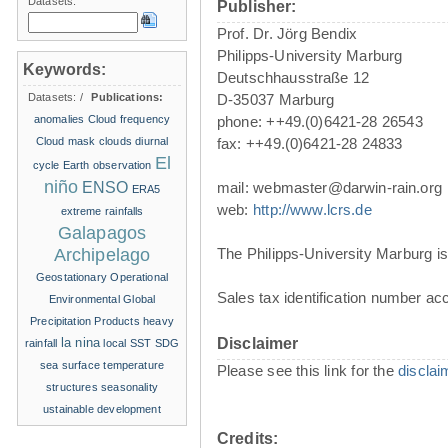
Datasets:
Publisher:
Prof. Dr. Jörg Bendix
Philipps-University Marburg
Keywords:
Deutschhausstraße 12
Datasets:
/
Publications:
D-35037 Marburg
anomalies
Cloud frequency
phone: ++49.(0)6421-28 26543
Cloud mask
clouds
diurnal
fax: ++49.(0)6421-28 24833
El
cycle
Earth observation
niño
ENSO
mail: webmaster@darwin-rain.org
ERA5
web:
http://www.lcrs.de
extreme rainfalls
Galapagos
Archipelago
The Philipps-University Marburg is 
Geostationary Operational
Sales tax identification number ac
Environmental
Global
Precipitation Products
heavy
la nina
Disclaimer
rainfall
local SST
SDG
sea surface temperature
Please see this link for the
disclai
structures
seasonality
ustainable development
Credits: