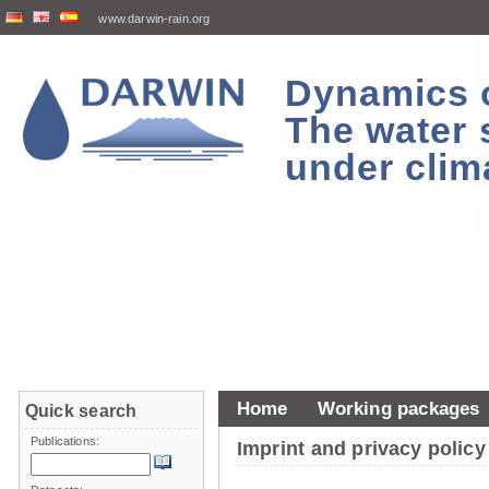
www.darwin-rain.org
Dynamics of
The water 
under clim
Home
Working packages
Quick search
Publications:
Imprint and privacy policy