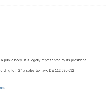
a public body. It is legally represented by its president.
cording to § 27 a sales tax law: DE 112 590 692
mer
.