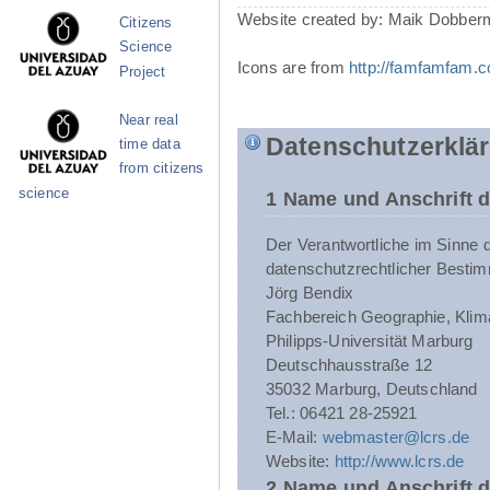
Website created by: Maik Dobber
Citizens
Science
Icons are from
http://famfamfam.
Project
Near real
Datenschutzerklä
time data
from citizens
science
1 Name und Anschrift d
Der Verantwortliche im Sinne 
datenschutzrechtlicher Bestim
Jörg Bendix
Fachbereich Geographie, Klim
Philipps-Universität Marburg
Deutschhausstraße 12
35032 Marburg, Deutschland
Tel.: 06421 28-25921
E-Mail:
webmaster@lcrs.de
Website:
http://www.lcrs.de
2 Name und Anschrift 