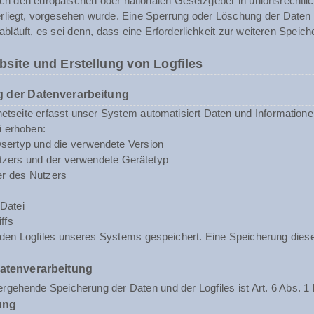
rch den europäischen oder nationalen Gesetzgeber in unionsrechtli
erliegt, vorgesehen wurde. Eine Sperrung oder Löschung der Daten
abläuft, es sei denn, dass eine Erforderlichkeit zur weiteren Speic
bsite und Erstellung von Logfiles
 der Datenverarbeitung
rnetseite erfasst unser System automatisiert Daten und Informat
i erhoben:
sertyp und die verwendete Version
zers und der verwendete Gerätetyp
er des Nutzers
Datei
ffs
n den Logfiles unseres Systems gespeichert. Eine Speicherung d
Datenverarbeitung
rgehende Speicherung der Daten und der Logfiles ist Art. 6 Abs. 1 
ung