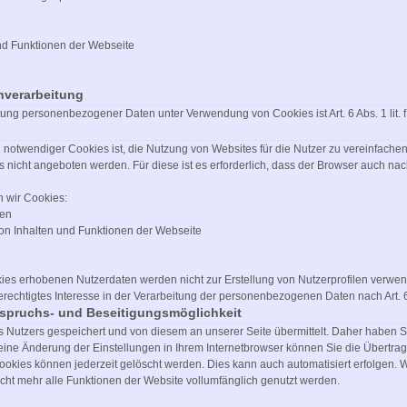
nd Funktionen der Webseite
nverarbeitung
tung personenbezogener Daten unter Verwendung von Cookies ist Art. 6 Abs. 1 lit.
otwendiger Cookies ist, die Nutzung von Websites für die Nutzer zu vereinfachen.
 nicht angeboten werden. Für diese ist es erforderlich, dass der Browser auch n
 wir Cookies:
gen
on Inhalten und Funktionen der Webseite
ies erhobenen Nutzerdaten werden nicht zur Erstellung von Nutzerprofilen verwen
rechtigtes Interesse in der Verarbeitung der personenbezogenen Daten nach Art. 6 
rspruchs- und Beseitigungsmöglichkeit
utzers gespeichert und von diesem an unserer Seite übermittelt. Daher haben Sie
ine Änderung der Einstellungen in Ihrem Internetbrowser können Sie die Übertra
ookies können jederzeit gelöscht werden. Dies kann auch automatisiert erfolgen.
icht mehr alle Funktionen der Website vollumfänglich genutzt werden.