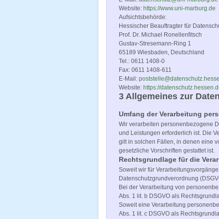
Website:
https://www.uni-marburg.de
Aufsichtsbehörde:
Hessischer Beauftragter für Datenschu
Prof. Dr. Michael Ronellenfitsch
Gustav-Stresemann-Ring 1
65189 Wiesbaden, Deutschland
Tel.: 0611 1408-0
Fax: 0611 1408-611
E-Mail:
poststelle@datenschutz.hess
Website:
https://datenschutz.hessen.
3 Allgemeines zur Date
Umfang der Verarbeitung per
Wir verarbeiten personenbezogene Dat
und Leistungen erforderlich ist. Die
gilt in solchen Fällen, in denen eine
gesetzliche Vorschriften gestattet ist.
Rechtsgrundlage für die Ver
Soweit wir für Verarbeitungsvorgänge 
Datenschutzgrundverordnung (DSGVO
Bei der Verarbeitung von personenbezog
Abs. 1 lit. b DSGVO als Rechtsgrundla
Soweit eine Verarbeitung personenbezo
Abs. 1 lit. c DSGVO als Rechtsgrundl