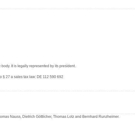
body. It is legally represented by its president.
to § 27 a sales tax law: DE 112 590 692
omas Nauss, Dietrich Göttlicher, Thomas Lotz and Bernhard Runzheimer.