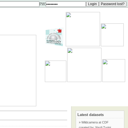
PW:
Latest datasets
» Wildcamera at CDF
created by: Nazli Turini