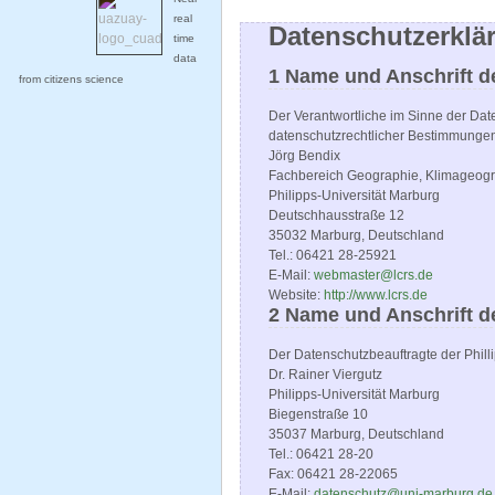
real
Datenschutzerklä
time
data
1 Name und Anschrift d
from citizens science
Der Verantwortliche im Sinne der Da
datenschutzrechtlicher Bestimmungen 
Jörg Bendix
Fachbereich Geographie, Klimageog
Philipps-Universität Marburg
Deutschhausstraße 12
35032 Marburg, Deutschland
Tel.: 06421 28-25921
E-Mail:
webmaster@lcrs.de
Website:
http://www.lcrs.de
2 Name und Anschrift d
Der Datenschutzbeauftragte der Phillip
Dr. Rainer Viergutz
Philipps-Universität Marburg
Biegenstraße 10
35037 Marburg, Deutschland
Tel.: 06421 28-20
Fax: 06421 28-22065
E-Mail:
datenschutz@uni-marburg.de