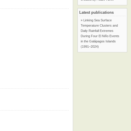
Latest publications
» Linking Sea Surface
Temperature Clusters and
Daily Rainfall Extremes
During Four El Niño Events
in the Galápagos Islands
(1991–2024)