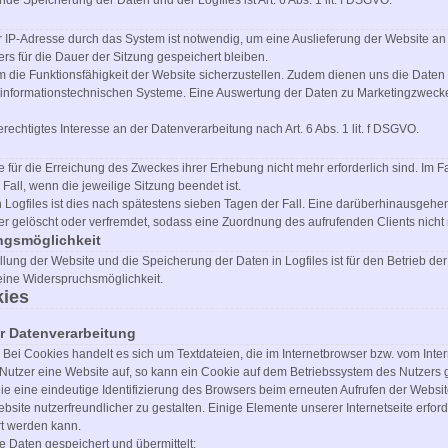
e Speicherung der Daten und der Logfiles ist Art. 6 Abs. 1 lit. f DSGVO.
IP-Adresse durch das System ist notwendig, um eine Auslieferung der Website an
rs für die Dauer der Sitzung gespeichert bleiben.
um die Funktionsfähigkeit der Website sicherzustellen. Zudem dienen uns die Daten
er informationstechnischen Systeme. Eine Auswertung der Daten zu Marketingzwec
rechtigtes Interesse an der Datenverarbeitung nach Art. 6 Abs. 1 lit. f DSGVO.
 für die Erreichung des Zweckes ihrer Erhebung nicht mehr erforderlich sind. Im F
 Fall, wenn die jeweilige Sitzung beendet ist.
n Logfiles ist dies nach spätestens sieben Tagen der Fall. Eine darüberhinausgehe
er gelöscht oder verfremdet, sodass eine Zuordnung des aufrufenden Clients nicht 
ngsmöglichkeit
lung der Website und die Speicherung der Daten in Logfiles ist für den Betrieb der 
keine Widerspruchsmöglichkeit.
ies
 Datenverarbeitung
Bei Cookies handelt es sich um Textdateien, die im Internetbrowser bzw. vom In
 Nutzer eine Website auf, so kann ein Cookie auf dem Betriebssystem des Nutzers 
die eine eindeutige Identifizierung des Browsers beim erneuten Aufrufen der Websit
site nutzerfreundlicher zu gestalten. Einige Elemente unserer Internetseite erfo
rt werden kann.
 Daten gespeichert und übermittelt: