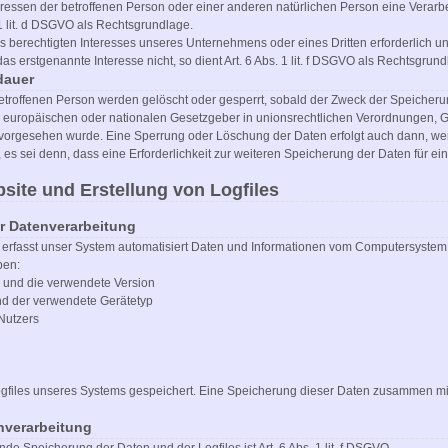
teressen der betroffenen Person oder einer anderen natürlichen Person eine Vera
 1 lit. d DSGVO als Rechtsgrundlage.
es berechtigten Interesses unseres Unternehmens oder eines Dritten erforderlich 
s erstgenannte Interesse nicht, so dient Art. 6 Abs. 1 lit. f DSGVO als Rechtsgrund
dauer
roffenen Person werden gelöscht oder gesperrt, sobald der Zweck der Speicherun
 europäischen oder nationalen Gesetzgeber in unionsrechtlichen Verordnungen, Ge
t, vorgesehen wurde. Eine Sperrung oder Löschung der Daten erfolgt auch dann, 
, es sei denn, dass eine Erforderlichkeit zur weiteren Speicherung der Daten für e
bsite und Erstellung von Logfiles
 Datenverarbeitung
te erfasst unser System automatisiert Daten und Informationen vom Computersyste
ben:
 und die verwendete Version
nd der verwendete Gerätetyp
Nutzers
Logfiles unseres Systems gespeichert. Eine Speicherung dieser Daten zusammen 
nverarbeitung