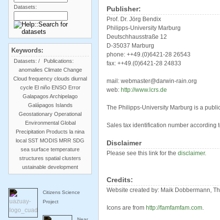
Datasets:
Publisher:
Prof. Dr. Jörg Bendix
Philipps-University Marburg
Deutschhausstraße 12
D-35037 Marburg
Keywords:
phone: ++49.(0)6421-28 26543
Datasets:
/
Publications:
fax: ++49.(0)6421-28 24833
anomalies
Climate Change
Cloud frequency
clouds
diurnal
mail: webmaster@darwin-rain.org
cycle
El niño
ENSO
Error
web:
http://www.lcrs.de
Galapagos Archipelago
Galápagos Islands
The Philipps-University Marburg is a public 
Geostationary Operational
Environmental
Global
Sales tax identification number according 
Precipitation Products
la nina
local SST
MODIS
MRR
SDG
Disclaimer
sea surface temperature
Please see this link for the
disclaimer
.
structures
spatial clusters
ustainable development
Credits:
Website created by: Maik Dobbermann, Th
Citizens Science
Project
Icons are from
http://famfamfam.com
.
Near