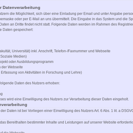
 Datenverarbeitung
 Nutzern die Möglichkeit, sich über eine Einladung per Email und unter Angabe per
maske oder per E-Mail an uns übermittelt. Die Eingabe in das System und die Spe
aten an Dritte findet nicht statt. Folgende Daten werden im Rahmen des Registri
e Daten gespeichert:
akultät, Universität) inkl. Anschrift, Telefon-/Faxnummer und Webseite
. Soziale Medien)
rojekt oder Ausbildungsprogramm
m der Webseite
 Erfassung von Aktivitäten in Forschung und Lehre)
folgende Daten des Nutzers erhoben:
ng
s wird eine Einwilligung des Nutzers zur Verarbeitung dieser Daten eingeholt.
nverarbeitung
er Daten ist bei Vorliegen einer Einwilligung des Nutzers Art. 6 Abs. 1 lit. a DSGV
r das Bereithalten bestimmter Inhalte und Leistungen auf unserer Website erforderl