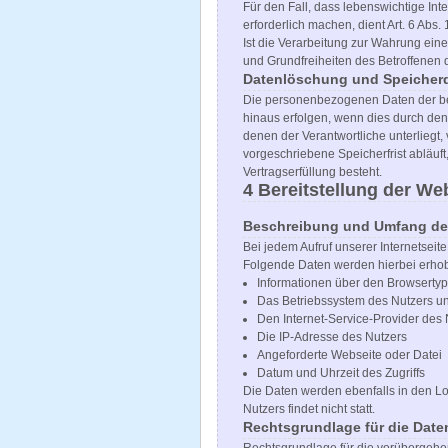
Für den Fall, dass lebenswichtige In
erforderlich machen, dient Art. 6 Abs.
Ist die Verarbeitung zur Wahrung ein
und Grundfreiheiten des Betroffenen da
Datenlöschung und Speicher
Die personenbezogenen Daten der bet
hinaus erfolgen, wenn dies durch den
denen der Verantwortliche unterlieg
vorgeschriebene Speicherfrist abläuft
Vertragserfüllung besteht.
4 Bereitstellung der We
Beschreibung und Umfang der
Bei jedem Aufruf unserer Internetsei
Folgende Daten werden hierbei erho
Informationen über den Browsertyp
Das Betriebssystem des Nutzers u
Den Internet-Service-Provider des 
Die IP-Adresse des Nutzers
Angeforderte Webseite oder Datei
Datum und Uhrzeit des Zugriffs
Die Daten werden ebenfalls in den 
Nutzers findet nicht statt.
Rechtsgrundlage für die Date