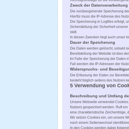
Rechtsgrundlage für die vorübergehend
Zweck der Datenverarbeitung
Die vorübergehende Speicherung der 
Hierfür muss die IP-Adresse des Nutze
Die Speicherung in Logfiles erfolgt, 
Sicherstellung der Sicherheit unser
statt.
In diesen Zwecken liegt auch unser be
Dauer der Speicherung
Die Daten werden gelöscht, sobald sie
Bereitstellung der Website ist dies der
Im Falle der Speicherung der Daten i
Fall werden die IP-Adressen der Nutz
Widerspruchs- und Beseitigu
Die Erfassung der Daten zur Bereitstel
besteht folglich seitens des Nutzers 
5 Verwendung von Cook
Beschreibung und Umfang der
Unsere Webseite verwendet Cookies. 
Nutzers gespeichert werden. Ruft ein
eine charakteristische Zeichenfolge, 
Wir setzen Cookies ein, um unsere Web
nach einem Seitenwechsel identifizie
In den Cookies werden dabei folgende