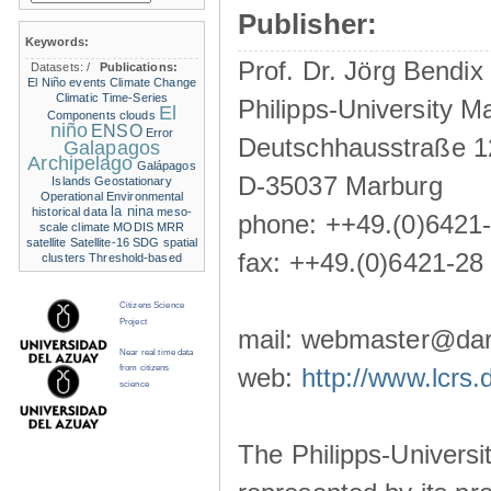
Publisher:
Keywords:
Prof. Dr. Jörg Bendix
Datasets:
/
Publications:
El Niño events
Climate Change
Climatic Time-Series
Philipps-University M
El
Components
clouds
niño
ENSO
Error
Deutschhausstraße 1
Galapagos
Archipelago
Galápagos
D-35037 Marburg
Islands
Geostationary
Operational Environmental
la nina
historical data
meso-
phone: ++49.(0)6421
scale climate
MODIS
MRR
satellite
Satellite-16
SDG
spatial
fax: ++49.(0)6421-28
clusters
Threshold-based
Citizens Science
Project
mail: webmaster@darw
Near real time data
from citizens
web:
http://www.lcrs.
science
The Philipps-Universit