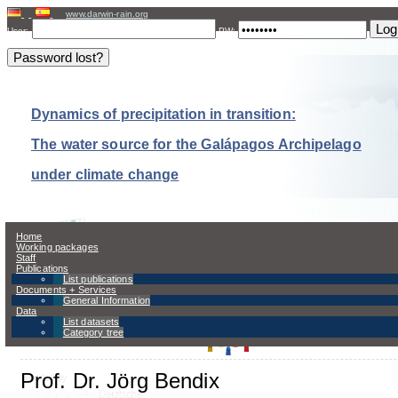
www.darwin-rain.org
User:
PW:
Dynamics of precipitation in transition:
The water source for the Galápagos Archipelago
under climate change
Home
Working packages
Staff
Publications
Imprint and privacy policy
List publications
Documents + Services
General Information
Data
List datasets
Publisher:
Category tree
Prof. Dr. Jörg Bendix