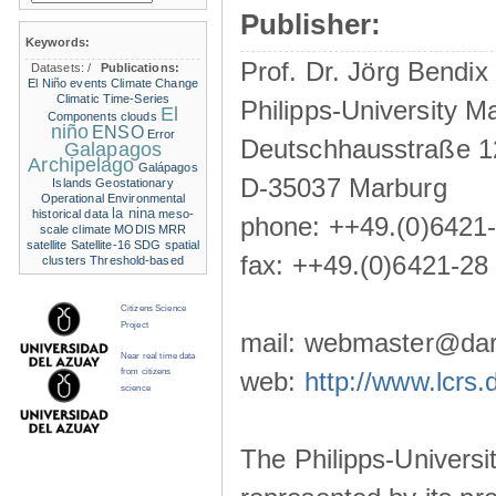
Publisher:
Keywords:
Prof. Dr. Jörg Bendix
Datasets:
/
Publications:
El Niño events
Climate Change
Climatic Time-Series
Philipps-University M
El
Components
clouds
niño
ENSO
Error
Deutschhausstraße 1
Galapagos
Archipelago
Galápagos
D-35037 Marburg
Islands
Geostationary
Operational Environmental
la nina
historical data
meso-
phone: ++49.(0)6421
scale climate
MODIS
MRR
satellite
Satellite-16
SDG
spatial
fax: ++49.(0)6421-28
clusters
Threshold-based
Citizens Science
Project
mail: webmaster@darw
Near real time data
from citizens
web:
http://www.lcrs.
science
The Philipps-Universit