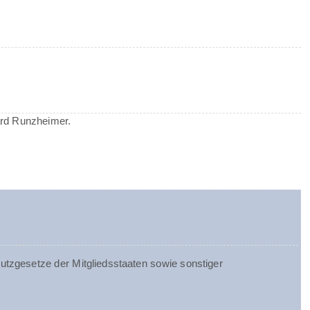
ard Runzheimer.
tzgesetze der Mitgliedsstaaten sowie sonstiger