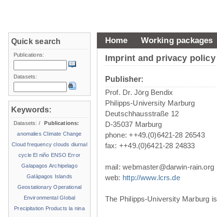
Home
Working packages
Quick search
Publications:
Imprint and privacy policy
Datasets:
Publisher:
Prof. Dr. Jörg Bendix
Philipps-University Marburg
Keywords:
Deutschhausstraße 12
Datasets:
/
Publications:
D-35037 Marburg
anomalies
Climate Change
phone: ++49.(0)6421-28 26543
Cloud frequency
clouds
diurnal
fax: ++49.(0)6421-28 24833
cycle
El niño
ENSO
Error
Galapagos Archipelago
mail: webmaster@darwin-rain.org
Galápagos Islands
web:
http://www.lcrs.de
Geostationary Operational
Environmental
Global
The Philipps-University Marburg is 
Precipitation Products
la nina