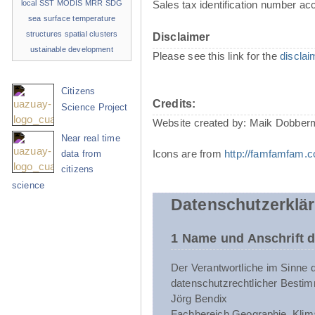
local SST
MODIS
MRR
SDG
Sales tax identification number ac
sea surface temperature
structures
spatial clusters
Disclaimer
ustainable development
Please see this link for the
disclai
Citizens
Credits:
Science Project
Website created by: Maik Dobber
Near real time
Icons are from
http://famfamfam.
data from
citizens
science
Datenschutzerklä
1 Name und Anschrift d
Der Verantwortliche im Sinne 
datenschutzrechtlicher Bestim
Jörg Bendix
Fachbereich Geographie, Klim