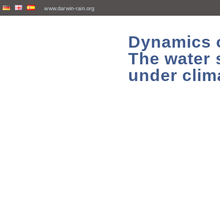
www.darwin-rain.org
Dynamics of
The water 
under clim