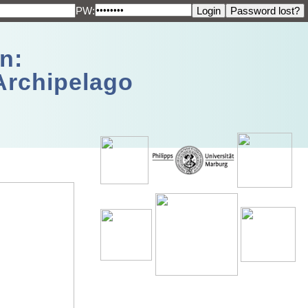
PW:
n:
Archipelago