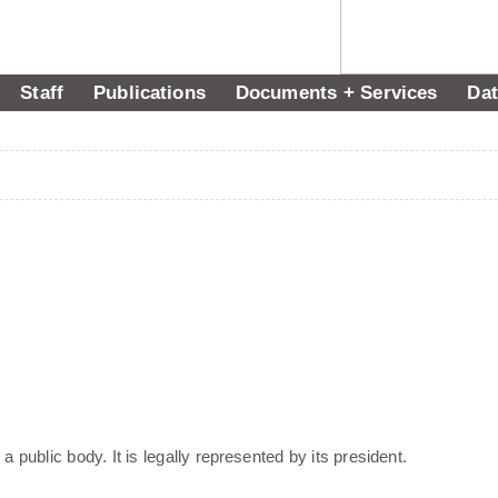
Staff
Publications
Documents + Services
Dat
a public body. It is legally represented by its president.