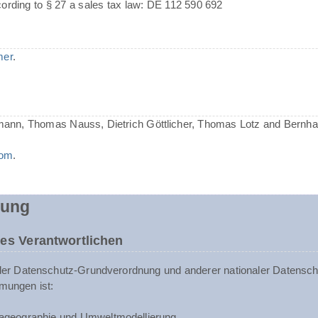
cording to § 27 a sales tax law: DE 112 590 692
mer
.
mann, Thomas Nauss, Dietrich Göttlicher, Thomas Lotz and Bernh
com
.
rung
es Verantwortlichen
der Datenschutz-Grundverordnung und anderer nationaler Datenschu
mungen ist:
ageographie und Umweltmodellierung