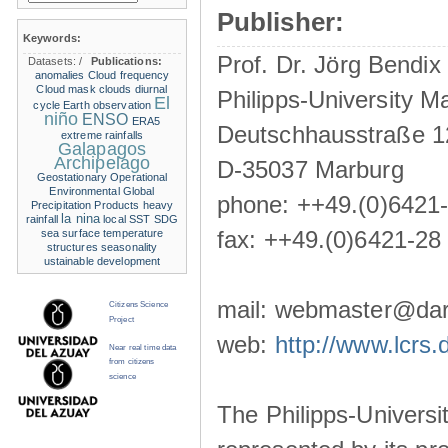
Publisher:
Keywords:
Prof. Dr. Jörg Bendix
Datasets:
/
Publications:
anomalies
Cloud frequency
Cloud mask
clouds
diurnal
Philipps-University M
El
cycle
Earth observation
niño
ENSO
ERA5
Deutschhausstraße 1
extreme rainfalls
Galapagos
Archipelago
D-35037 Marburg
Geostationary Operational
Environmental
Global
phone: ++49.(0)6421
Precipitation Products
heavy
la nina
rainfall
local SST
SDG
fax: ++49.(0)6421-28
sea surface temperature
structures
seasonality
ustainable development
mail: webmaster@darw
Citizens Science
Project
web:
http://www.lcrs.
Near real time data
from citizens
science
The Philipps-Universit