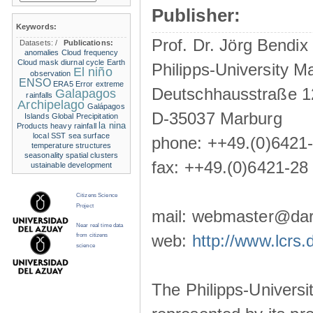
Publisher:
Keywords:
Prof. Dr. Jörg Bendix
Datasets:
/
Publications:
anomalies
Cloud frequency
Cloud mask
diurnal cycle
Earth
Philipps-University M
El niño
observation
ENSO
ERA5
Error
extreme
Deutschhausstraße 1
Galapagos
rainfalls
Archipelago
Galápagos
D-35037 Marburg
Islands
Global Precipitation
la nina
Products
heavy rainfall
local SST
sea surface
phone: ++49.(0)6421
temperature structures
seasonality
spatial clusters
fax: ++49.(0)6421-28
ustainable development
Citizens Science
Project
mail: webmaster@darw
Near real time data
web:
http://www.lcrs.
from citizens
science
The Philipps-Universit