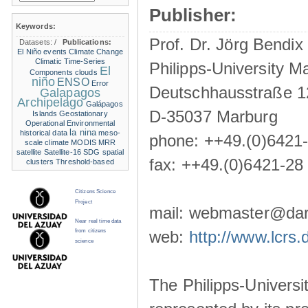
Publisher:
Keywords:
Prof. Dr. Jörg Bendix
Datasets:
/
Publications:
El Niño events
Climate Change
Climatic Time-Series
Philipps-University M
El
Components
clouds
niño
ENSO
Error
Deutschhausstraße 1
Galapagos
Archipelago
Galápagos
D-35037 Marburg
Islands
Geostationary
Operational Environmental
la nina
historical data
meso-
phone: ++49.(0)6421
scale climate
MODIS
MRR
satellite
Satellite-16
SDG
spatial
fax: ++49.(0)6421-28
clusters
Threshold-based
Citizens Science
Project
mail: webmaster@darw
Near real time data
from citizens
web:
http://www.lcrs.
science
The Philipps-Universit