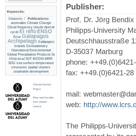
Publisher:
Keywords:
Prof. Dr. Jörg Bendix
Datasets:
/
Publications:
anomalies
Climate Change
Cloud frequency
clouds
diurnal
Philipps-University M
El niño
ENSO
cycle
Galapagos
Error
Deutschhausstraße 1
Archipelago
Galápagos
Islands
Geostationary
D-35037 Marburg
Operational Environmental
la
Global Precipitation Products
nina
local SST
MODIS
MRR
phone: ++49.(0)6421
SDG
sea surface temperature
structures
spatial clusters
fax: ++49.(0)6421-28
ustainable development
Citizens Science
Project
mail: webmaster@darw
Near real time data
from citizens
web:
http://www.lcrs.
science
The Philipps-Universit