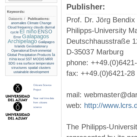
Publisher:
Keywords:
Prof. Dr. Jörg Bendix
Datasets:
/
Publications:
anomalies
Climate Change
Cloud frequency
clouds
diurnal
Philipps-University M
El niño
ENSO
cycle
Galapagos
Error
Deutschhausstraße 1
Archipelago
Galápagos
Islands
Geostationary
D-35037 Marburg
Operational Environmental
la
Global Precipitation Products
nina
local SST
MODIS
MRR
phone: ++49.(0)6421
SDG
sea surface temperature
structures
spatial clusters
fax: ++49.(0)6421-28
ustainable development
Citizens Science
Project
mail: webmaster@darw
Near real time data
from citizens
web:
http://www.lcrs.
science
The Philipps-Universit