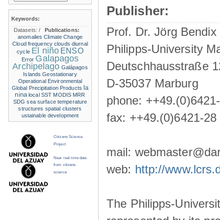
Publisher:
Keywords:
Prof. Dr. Jörg Bendix
Datasets:
/
Publications:
anomalies
Climate Change
Cloud frequency
clouds
diurnal
Philipps-University M
El niño
ENSO
cycle
Galapagos
Error
Deutschhausstraße 1
Archipelago
Galápagos
Islands
Geostationary
D-35037 Marburg
Operational Environmental
la
Global Precipitation Products
nina
local SST
MODIS
MRR
phone: ++49.(0)6421
SDG
sea surface temperature
structures
spatial clusters
fax: ++49.(0)6421-28
ustainable development
Citizens Science
Project
mail: webmaster@darw
Near real time data
from citizens
web:
http://www.lcrs.
science
The Philipps-Universit