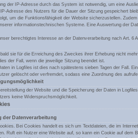
ng der IP-Adresse durch das System ist notwendig, um eine Ausli
 IP-Adresse des Nutzers für die Dauer der Sitzung gespeichert blei
folgt, um die Funktionsfähigkeit der Website sicherzustellen. Zude
t unserer informationstechnischen Systeme. Eine Auswertung der 
nser berechtigtes Interesse an der Datenverarbeitung nach Art. 6 A
ald sie für die Erreichung des Zweckes ihrer Erhebung nicht mehr 
dies der Fall, wenn die jeweilige Sitzung beendet ist.
aten in Logfiles ist dies nach spätestens sieben Tagen der Fall. E
tzer gelöscht oder verfremdet, sodass eine Zuordnung des aufrufen
igungsmöglichkeit
reitstellung der Website und die Speicherung der Daten in Logfiles i
utzers keine Widerspruchsmöglichkeit.
kies
 der Datenverarbeitung
okies. Bei Cookies handelt es sich um Textdateien, die im Inter
n. Ruft ein Nutzer eine Website auf, so kann ein Cookie auf dem 