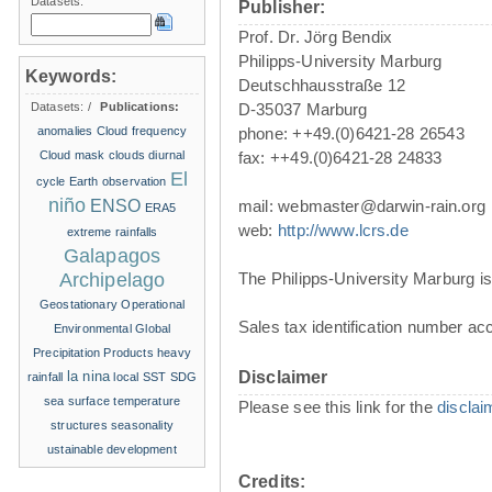
Datasets:
Publisher:
Prof. Dr. Jörg Bendix
Philipps-University Marburg
Keywords:
Deutschhausstraße 12
Datasets:
/
Publications:
D-35037 Marburg
anomalies
Cloud frequency
phone: ++49.(0)6421-28 26543
Cloud mask
clouds
diurnal
fax: ++49.(0)6421-28 24833
El
cycle
Earth observation
niño
ENSO
mail: webmaster@darwin-rain.org
ERA5
web:
http://www.lcrs.de
extreme rainfalls
Galapagos
Archipelago
The Philipps-University Marburg is 
Geostationary Operational
Sales tax identification number ac
Environmental
Global
Precipitation Products
heavy
la nina
Disclaimer
rainfall
local SST
SDG
sea surface temperature
Please see this link for the
disclai
structures
seasonality
ustainable development
Credits: