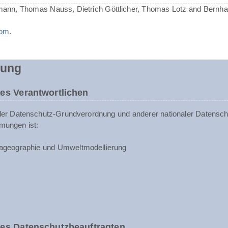
mann, Thomas Nauss, Dietrich Göttlicher, Thomas Lotz and Bernh
com
.
rung
es Verantwortlichen
der Datenschutz-Grundverordnung und anderer nationaler Datenschu
mungen ist:
ageographie und Umweltmodellierung
des Datenschutzbeauftragten