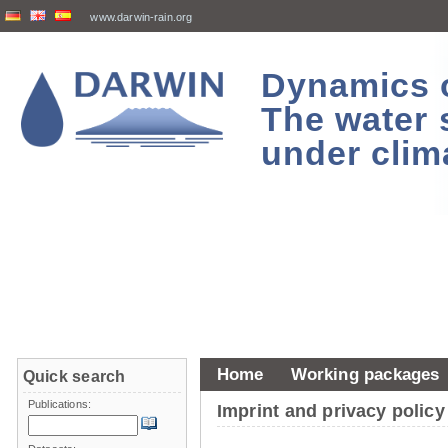
www.darwin-rain.org
Dynamics of
The water 
under clim
Home
Working packages
Quick search
Publications:
Imprint and privacy policy