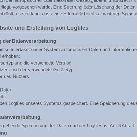
rch den europäischen oder nationalen Gesetzgeber in unionsrechtli
erliegt, vorgesehen wurde. Eine Sperrung oder Löschung der Daten
abläuft, es sei denn, dass eine Erforderlichkeit zur weiteren Speic
bsite und Erstellung von Logfiles
 der Datenverarbeitung
rnetseite erfasst unser System automatisiert Daten und Informat
i erhoben:
sertyp und die verwendete Version
zers und der verwendete Gerätetyp
er des Nutzers
Datei
ffs
n den Logfiles unseres Systems gespeichert. Eine Speicherung d
Datenverarbeitung
rgehende Speicherung der Daten und der Logfiles ist Art. 6 Abs. 1 
ung