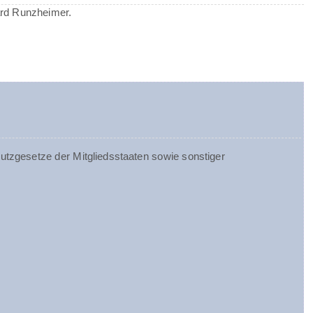
ard Runzheimer.
tzgesetze der Mitgliedsstaaten sowie sonstiger