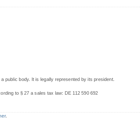
a public body. It is legally represented by its president.
cording to § 27 a sales tax law: DE 112 590 692
mer
.