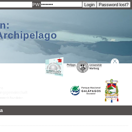
PW:
n:
Archipelago
a