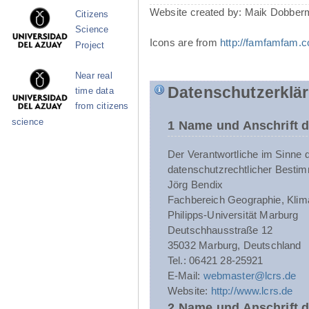
Website created by: Maik Dobber
Citizens
Science
Icons are from
http://famfamfam.
Project
Near real
Datenschutzerklä
time data
from citizens
science
1 Name und Anschrift d
Der Verantwortliche im Sinne 
datenschutzrechtlicher Bestim
Jörg Bendix
Fachbereich Geographie, Klim
Philipps-Universität Marburg
Deutschhausstraße 12
35032 Marburg, Deutschland
Tel.: 06421 28-25921
E-Mail:
webmaster@lcrs.de
Website:
http://www.lcrs.de
2 Name und Anschrift 