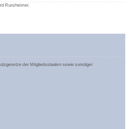
ard Runzheimer.
tzgesetze der Mitgliedsstaaten sowie sonstiger