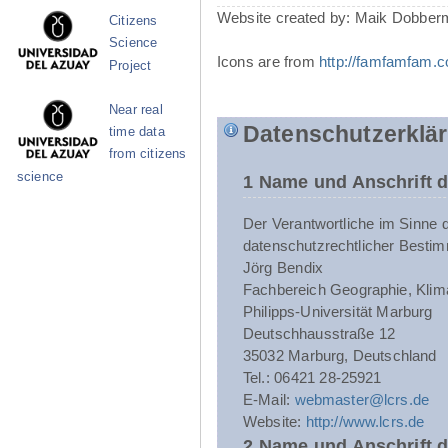
Website created by: Maik Dobber
Citizens
Science
Icons are from
http://famfamfam.
Project
Near real
Datenschutzerklä
time data
from citizens
science
1 Name und Anschrift d
Der Verantwortliche im Sinne 
datenschutzrechtlicher Bestim
Jörg Bendix
Fachbereich Geographie, Klim
Philipps-Universität Marburg
Deutschhausstraße 12
35032 Marburg, Deutschland
Tel.: 06421 28-25921
E-Mail:
webmaster@lcrs.de
Website:
http://www.lcrs.de
2 Name und Anschrift 