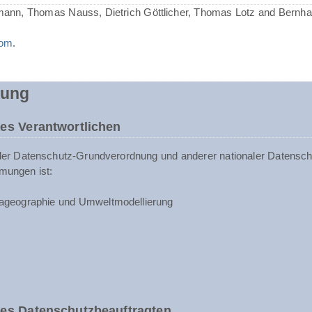
mann, Thomas Nauss, Dietrich Göttlicher, Thomas Lotz and Bernh
com
.
rung
es Verantwortlichen
der Datenschutz-Grundverordnung und anderer nationaler Datenschu
mungen ist:
ageographie und Umweltmodellierung
des Datenschutzbeauftragten