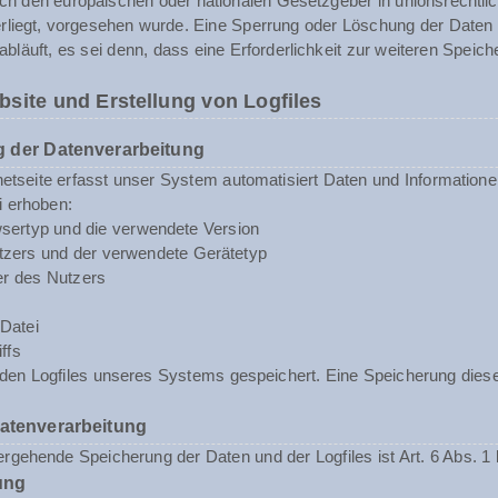
rch den europäischen oder nationalen Gesetzgeber in unionsrechtli
erliegt, vorgesehen wurde. Eine Sperrung oder Löschung der Daten
abläuft, es sei denn, dass eine Erforderlichkeit zur weiteren Speic
bsite und Erstellung von Logfiles
 der Datenverarbeitung
rnetseite erfasst unser System automatisiert Daten und Informat
i erhoben:
sertyp und die verwendete Version
zers und der verwendete Gerätetyp
er des Nutzers
Datei
ffs
n den Logfiles unseres Systems gespeichert. Eine Speicherung d
Datenverarbeitung
rgehende Speicherung der Daten und der Logfiles ist Art. 6 Abs. 1 
ung