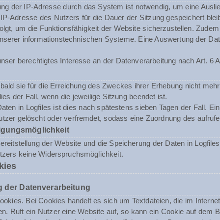
ng der IP-Adresse durch das System ist notwendig, um eine Ausli
 IP-Adresse des Nutzers für die Dauer der Sitzung gespeichert blei
folgt, um die Funktionsfähigkeit der Website sicherzustellen. Zude
t unserer informationstechnischen Systeme. Eine Auswertung der 
nser berechtigtes Interesse an der Datenverarbeitung nach Art. 6 A
ald sie für die Erreichung des Zweckes ihrer Erhebung nicht mehr 
dies der Fall, wenn die jeweilige Sitzung beendet ist.
aten in Logfiles ist dies nach spätestens sieben Tagen der Fall. E
tzer gelöscht oder verfremdet, sodass eine Zuordnung des aufrufen
igungsmöglichkeit
reitstellung der Website und die Speicherung der Daten in Logfiles i
utzers keine Widerspruchsmöglichkeit.
kies
 der Datenverarbeitung
okies. Bei Cookies handelt es sich um Textdateien, die im Inter
n. Ruft ein Nutzer eine Website auf, so kann ein Cookie auf dem 