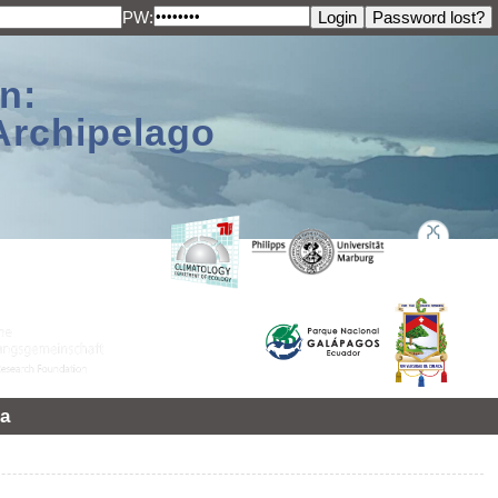
PW:
n:
Archipelago
a