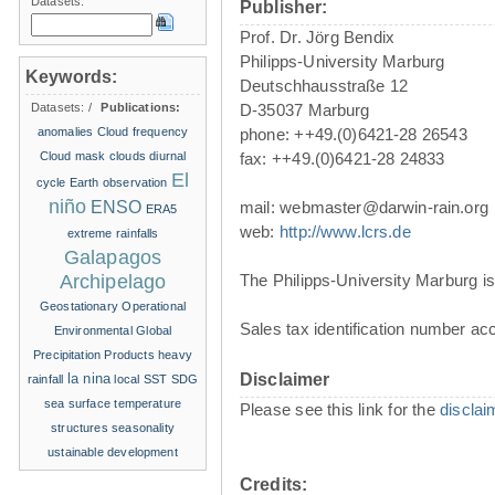
Datasets:
Publisher:
Prof. Dr. Jörg Bendix
Philipps-University Marburg
Keywords:
Deutschhausstraße 12
Datasets:
/
Publications:
D-35037 Marburg
anomalies
Cloud frequency
phone: ++49.(0)6421-28 26543
Cloud mask
clouds
diurnal
fax: ++49.(0)6421-28 24833
El
cycle
Earth observation
niño
ENSO
mail: webmaster@darwin-rain.org
ERA5
web:
http://www.lcrs.de
extreme rainfalls
Galapagos
Archipelago
The Philipps-University Marburg is 
Geostationary Operational
Sales tax identification number ac
Environmental
Global
Precipitation Products
heavy
la nina
Disclaimer
rainfall
local SST
SDG
sea surface temperature
Please see this link for the
disclai
structures
seasonality
ustainable development
Credits: