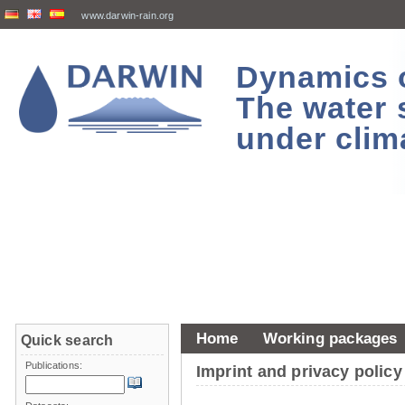
www.darwin-rain.org
Dynamics of
The water 
under clim
Home
Working packages
Quick search
Publications:
Imprint and privacy policy