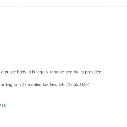
a public body. It is legally represented by its president.
cording to § 27 a sales tax law: DE 112 590 692
mer
.