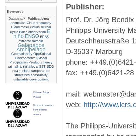
Publisher:
Keywords:
Prof. Dr. Jörg Bendix
Datasets:
/
Publications:
anomalies
Cloud frequency
Cloud mask
clouds
diurnal
Philipps-University M
El
cycle
Earth observation
niño
ENSO
ERA5
Deutschhausstraße 1
extreme rainfalls
Galapagos
Archipelago
D-35037 Marburg
Geostationary Operational
Environmental
Global
phone: ++49.(0)6421
Precipitation Products
heavy
la nina
rainfall
local SST
SDG
fax: ++49.(0)6421-28
sea surface temperature
structures
seasonality
ustainable development
mail: webmaster@darw
Citizens Science
Project
web:
http://www.lcrs.
Near real time data
from citizens
science
The Philipps-Universit