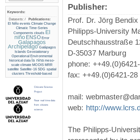
Publisher:
Keywords:
Prof. Dr. Jörg Bendix
Datasets:
/
Publications:
El Niño events
Climate Change
Climatic Time-Series
Philipps-University M
El
Components
clouds
niño
ENSO
Error
Deutschhausstraße 1
Galapagos
Archipelago
Galápagos
D-35037 Marburg
Islands
Geostationary
Operational Environmental
la nina
historical data
meso-
phone: ++49.(0)6421
scale climate
MODIS
MRR
satellite
Satellite-16
SDG
spatial
fax: ++49.(0)6421-28
clusters
Threshold-based
Citizens Science
Project
mail: webmaster@darw
Near real time data
from citizens
web:
http://www.lcrs.
science
The Philipps-Universit