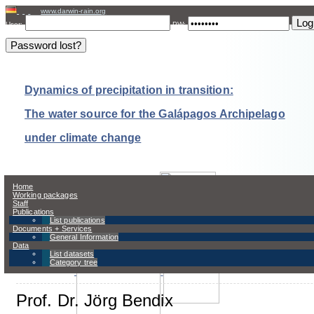
www.darwin-rain.org
User:
PW:
Dynamics of precipitation in transition:
The water source for the Galápagos Archipelago
under climate change
Home
Working packages
Staff
Publications
Imprint and privacy policy
List publications
Documents + Services
General Information
Data
List datasets
Publisher:
Category tree
Prof. Dr. Jörg Bendix