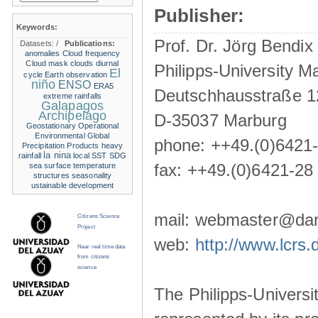
Publisher:
Keywords:
Prof. Dr. Jörg Bendix
Datasets:
/
Publications:
anomalies
Cloud frequency
Cloud mask
clouds
diurnal
Philipps-University M
El
cycle
Earth observation
niño
ENSO
ERA5
Deutschhausstraße 1
extreme rainfalls
Galapagos
Archipelago
D-35037 Marburg
Geostationary Operational
Environmental
Global
phone: ++49.(0)6421
Precipitation Products
heavy
la nina
rainfall
local SST
SDG
fax: ++49.(0)6421-28
sea surface temperature
structures
seasonality
ustainable development
mail: webmaster@darw
Citizens Science
Project
web:
http://www.lcrs.
Near real time data
from citizens
science
The Philipps-Universit