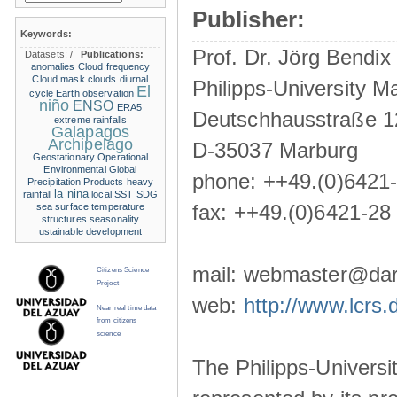
Publisher:
Keywords:
Prof. Dr. Jörg Bendix
Datasets:
/
Publications:
anomalies
Cloud frequency
Cloud mask
clouds
diurnal
Philipps-University M
El
cycle
Earth observation
niño
ENSO
ERA5
Deutschhausstraße 1
extreme rainfalls
Galapagos
Archipelago
D-35037 Marburg
Geostationary Operational
Environmental
Global
phone: ++49.(0)6421
Precipitation Products
heavy
la nina
rainfall
local SST
SDG
fax: ++49.(0)6421-28
sea surface temperature
structures
seasonality
ustainable development
mail: webmaster@darw
Citizens Science
Project
web:
http://www.lcrs.
Near real time data
from citizens
science
The Philipps-Universit