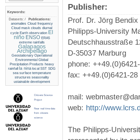
Publisher:
Keywords:
Prof. Dr. Jörg Bendix
Datasets:
/
Publications:
anomalies
Cloud frequency
Cloud mask
clouds
diurnal
Philipps-University M
El
cycle
Earth observation
niño
ENSO
ERA5
Deutschhausstraße 1
extreme rainfalls
Galapagos
Archipelago
D-35037 Marburg
Geostationary Operational
Environmental
Global
phone: ++49.(0)6421
Precipitation Products
heavy
la nina
rainfall
local SST
SDG
fax: ++49.(0)6421-28
sea surface temperature
structures
seasonality
ustainable development
mail: webmaster@darw
Citizens Science
Project
web:
http://www.lcrs.
Near real time data
from citizens
science
The Philipps-Universit